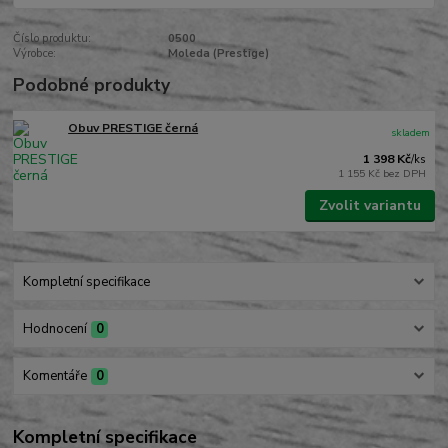
Číslo produktu:
0500
Výrobce:
Moleda (Prestige)
Podobné produkty
Obuv PRESTIGE černá
skladem
1 398 Kč
/
ks
1 155 Kč
bez DPH
Zvolit variantu
Kompletní specifikace
Hodnocení
0
Komentáře
0
Kompletní specifikace