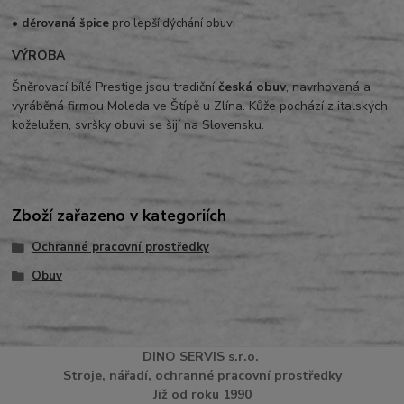
• děrovaná špice
pro lepší dýchání obuvi
VÝROBA
Šněrovací bílé Prestige jsou tradiční
česká obuv
, navrhovaná a
vyráběná firmou Moleda ve Štípě u Zlína. Kůže pochází z italských
koželužen, svršky obuvi se šijí na Slovensku.
Zboží zařazeno v kategoriích
Ochranné pracovní prostředky
Obuv
DINO
SERVI
S
s.r.o.
Stroje, nářadí, ochranné pracovní prostředky
Již od roku 1990