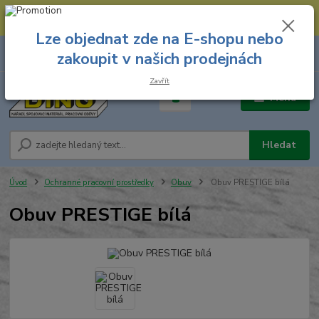
--- Spojovací materiál: 774 431 045 --- Prodejna nářadí: 731 449 423 --
- Pracovní oděvy Stružnice: 731 449 425 ---
Lze objednat zde na E-shopu nebo
0
ks
731 449 423
zakoupit v našich prodejnách
za
0,00 Kč
8.00 hod. - 16.00 hod.
Zavřít
Menu
Hledat
Úvod
Ochranné pracovní prostředky
Obuv
Obuv PRESTIGE bílá
Obuv PRESTIGE bílá