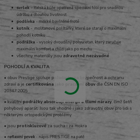
svršek
– italská kůže opatřená speciální fólií pro snadnou
údržbu a dlouhou životnost
podšívka
- měkké bavlněné froté
kotník
- molitanové polštářky, které se starají o maximální
pohodlí kotníku
podrážka
- vysoký dvoudílný polyuretan, který zaručuje
maximální komfort a chůzi jako po mechu
všechny materiály jsou
zdravotně nezávadné
POHODLÍ A KVALITA
• obuv Prestige splňuje požadavky na bezpečnost a ochranu
zdraví a je
certifikována jako pracovní obuv
dle ČSN EN ISO
20347:2005
• kvalitní
podrážky absorbují energii a tlumí nárazy
, čímž šetří
pohybový aparát. Jsou tak vhodné i jako zdravotní obuv pro lidi s
některými ortopedickými problémy
• jsou
protiskluzové
za sucha i za mokra
• reflexní prvek
- nápis PRESTIGE na patě