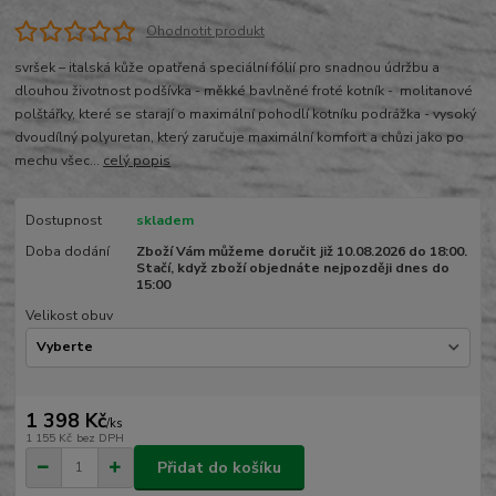
Ohodnotit produkt
svršek – italská kůže opatřená speciální fólií pro snadnou údržbu a
dlouhou životnost podšívka - měkké bavlněné froté kotník - molitanové
polštářky, které se starají o maximální pohodlí kotníku podrážka - vysoký
dvoudílný polyuretan, který zaručuje maximální komfort a chůzi jako po
mechu všec...
celý popis
Dostupnost
skladem
Doba dodání
Zboží Vám můžeme doručit již 10.08.2026 do 18:00.
Stačí, když zboží objednáte nejpozději dnes do
15:00
Velikost obuv
1 398 Kč
/
ks
1 155 Kč
bez DPH
Přidat do košíku