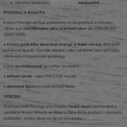
všechny materiály jsou
zdravotně nezávadné
POHODLÍ A KVALITA
• obuv Prestige splňuje požadavky na bezpečnost a ochranu
zdraví a je
certifikována jako pracovní obuv
dle ČSN EN ISO
20347:2005
• kvalitní
podrážky absorbují energii a tlumí nárazy
, čímž šetří
pohybový aparát. Jsou tak vhodné i jako zdravotní obuv pro lidi s
některými ortopedickými problémy
• jsou
protiskluzové
za sucha i za mokra
• reflexní prvek
- nápis PRESTIGE na patě
• děrovaná špice
pro lepší dýchání obuvi
VÝROBA
Šněrovací bílé Prestige jsou tradiční
česká obuv
, navrhovaná a
vyráběná firmou Moleda ve Štípě u Zlína. Kůže pochází z italských
koželužen, svršky obuvi se šijí na Slovensku.