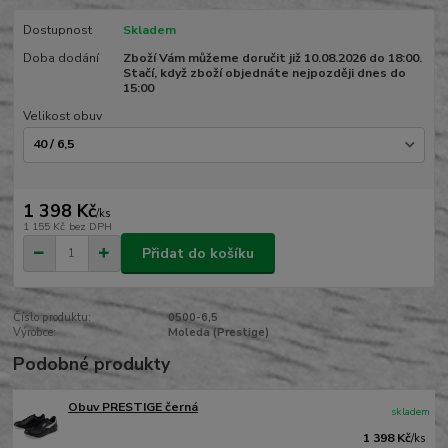
Dostupnost
Skladem
Doba dodání
Zboží Vám můžeme doručit již 10.08.2026 do 18:00.
Stačí, když zboží objednáte nejpozději dnes do
15:00
Velikost obuv
1 398 Kč
/
ks
1 155 Kč
bez DPH
Přidat do košíku
Číslo produktu:
0500-6,5
Výrobce:
Moleda (Prestige)
Podobné produkty
Obuv PRESTIGE černá
skladem
1 398 Kč
/
ks