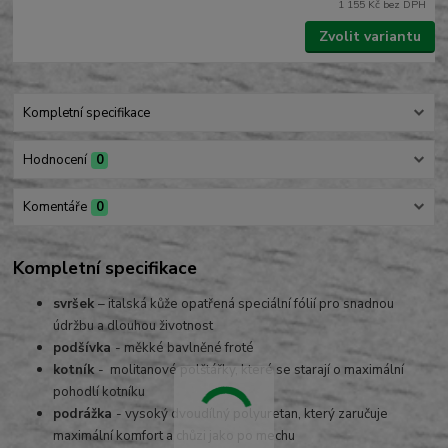
1 155 Kč
bez DPH
Zvolit variantu
Kompletní specifikace
Hodnocení
0
Komentáře
0
Kompletní specifikace
svršek
– italská kůže opatřená speciální fólií pro snadnou
údržbu a dlouhou životnost
podšívka
- měkké bavlněné froté
kotník
- molitanové polštářky, které se starají o maximální
pohodlí kotníku
podrážka
- vysoký dvoudílný polyuretan, který zaručuje
maximální komfort a chůzi jako po mechu