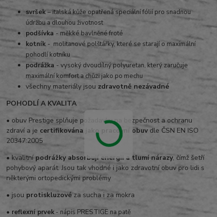
svršek
– italská kůže opatřená speciální fólií pro snadnou
údržbu a dlouhou životnost
podšívka
- měkké bavlněné froté
kotník
- molitanové polštářky, které se starají o maximální
pohodlí kotníku
podrážka
- vysoký dvoudílný polyuretan, který zaručuje
maximální komfort a chůzi jako po mechu
všechny materiály jsou
zdravotně nezávadné
POHODLÍ A KVALITA
• obuv Prestige splňuje požadavky na bezpečnost a ochranu
zdraví a je
certifikována jako pracovní obuv
dle ČSN EN ISO
20347:2005
• kvalitní
podrážky absorbují energii a tlumí nárazy
, čímž šetří
pohybový aparát. Jsou tak vhodné i jako zdravotní obuv pro lidi s
některými ortopedickými problémy
• jsou
protiskluzové
za sucha i za mokra
• reflexní prvek
- nápis PRESTIGE na patě