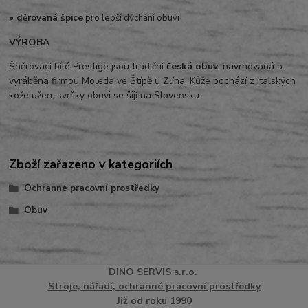
• děrovaná špice
pro lepší dýchání obuvi
VÝROBA
Šněrovací bílé Prestige jsou tradiční
česká obuv
, navrhovaná a
vyráběná firmou Moleda ve Štípě u Zlína. Kůže pochází z italských
koželužen, svršky obuvi se šijí na Slovensku.
Zboží zařazeno v kategoriích
Ochranné pracovní prostředky
Obuv
DINO
SERVI
S
s.r.o.
Stroje, nářadí, ochranné pracovní prostředky
Již od roku 1990