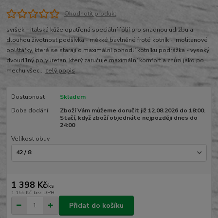
Ohodnotit produkt
svršek – italská kůže opatřená speciální fólií pro snadnou údržbu a
dlouhou životnost podšívka - měkké bavlněné froté kotník - molitanové
polštářky, které se starají o maximální pohodlí kotníku podrážka - vysoký
dvoudílný polyuretan, který zaručuje maximální komfort a chůzi jako po
mechu všec...
celý popis
Dostupnost
Skladem
Doba dodání
Zboží Vám můžeme doručit již 12.08.2026 do 18:00.
Stačí, když zboží objednáte nejpozději dnes do
24:00
Velikost obuv
1 398 Kč
/
ks
1 155 Kč
bez DPH
Přidat do košíku