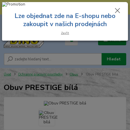
--- Spojovací materiál: 774 431 045 --- Prodejna nářadí: 731 449 423 --
- Pracovní oděvy Stružnice: 731 449 425 ---
Lze objednat zde na E-shopu nebo
0
ks
731 449 423
zakoupit v našich prodejnách
za
0,00 Kč
8.00 hod. - 16.00 hod.
Zavřít
Menu
Hledat
Úvod
Ochranné pracovní prostředky
Obuv
Obuv PRESTIGE bílá
Obuv PRESTIGE bílá