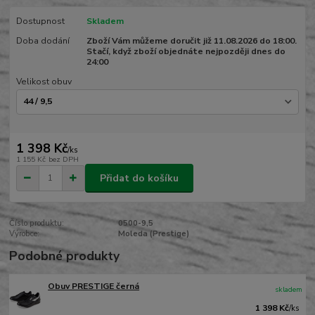
Dostupnost
Skladem
Doba dodání
Zboží Vám můžeme doručit již 11.08.2026 do 18:00.
Stačí, když zboží objednáte nejpozději dnes do
24:00
Velikost obuv
1 398 Kč
/
ks
1 155 Kč
bez DPH
Přidat do košíku
Číslo produktu:
0500-9,5
Výrobce:
Moleda (Prestige)
Podobné produkty
Obuv PRESTIGE černá
skladem
1 398 Kč
/
ks