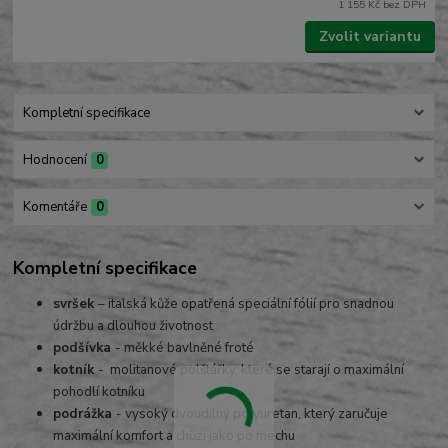
1 155 Kč
bez DPH
Zvolit variantu
Kompletní specifikace
Hodnocení
0
Komentáře
0
Kompletní specifikace
svršek
– italská kůže opatřená speciální fólií pro snadnou
údržbu a dlouhou životnost
podšívka
- měkké bavlněné froté
kotník
- molitanové polštářky, které se starají o maximální
pohodlí kotníku
podrážka
- vysoký dvoudílný polyuretan, který zaručuje
maximální komfort a chůzi jako po mechu