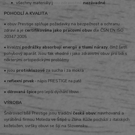
všechny materiály jsou
zdravotně nezávadné
POHODLÍ A KVALITA
• obuv Prestige splňuje požadavky na bezpečnost a ochranu
zdraví a je
certifikována jako pracovní obuv
dle ČSN EN ISO
20347:2005
• kvalitní
podrážky absorbují energii a tlumí nárazy
, čímž šetří
pohybový aparát. Jsou tak vhodné i jako zdravotní obuv pro lidi s
některými ortopedickými problémy
• jsou
protiskluzové
za sucha i za mokra
• reflexní prvek
- nápis PRESTIGE na patě
• děrovaná špice
pro lepší dýchání obuvi
VÝROBA
Šněrovací bílé Prestige jsou tradiční
česká obuv
, navrhovaná a
vyráběná firmou Moleda ve Štípě u Zlína. Kůže pochází z italských
koželužen, svršky obuvi se šijí na Slovensku.