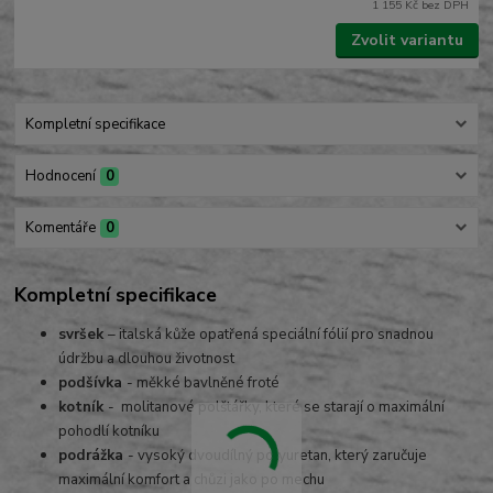
1 155 Kč
bez DPH
Zvolit variantu
Kompletní specifikace
Hodnocení
0
Komentáře
0
Kompletní specifikace
svršek
– italská kůže opatřená speciální fólií pro snadnou
údržbu a dlouhou životnost
podšívka
- měkké bavlněné froté
kotník
- molitanové polštářky, které se starají o maximální
pohodlí kotníku
podrážka
- vysoký dvoudílný polyuretan, který zaručuje
maximální komfort a chůzi jako po mechu