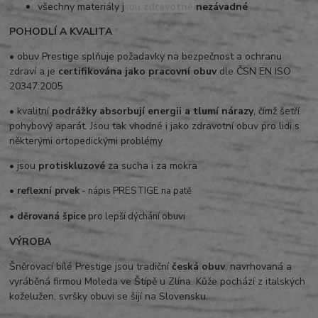
všechny materiály jsou
zdravotně nezávadné
POHODLÍ A KVALITA
• obuv Prestige splňuje požadavky na bezpečnost a ochranu
zdraví a je
certifikována jako pracovní obuv
dle ČSN EN ISO
20347:2005
• kvalitní
podrážky absorbují energii a tlumí nárazy
, čímž šetří
pohybový aparát. Jsou tak vhodné i jako zdravotní obuv pro lidi s
některými ortopedickými problémy
• jsou
protiskluzové
za sucha i za mokra
• reflexní prvek
- nápis PRESTIGE na patě
• děrovaná špice
pro lepší dýchání obuvi
VÝROBA
Šněrovací bílé Prestige jsou tradiční
česká obuv
, navrhovaná a
vyráběná firmou Moleda ve Štípě u Zlína. Kůže pochází z italských
koželužen, svršky obuvi se šijí na Slovensku.