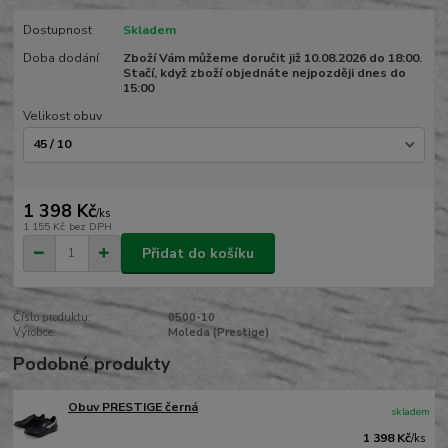
Dostupnost
Skladem
Doba dodání
Zboží Vám můžeme doručit již 10.08.2026 do 18:00.
Stačí, když zboží objednáte nejpozději dnes do
15:00
Velikost obuv
1 398 Kč
/
ks
1 155 Kč
bez DPH
Přidat do košíku
Číslo produktu:
0500-10
Výrobce:
Moleda (Prestige)
Podobné produkty
Obuv PRESTIGE černá
skladem
1 398 Kč
/
ks