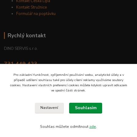
Kontakt Česká Lípa
Kontakt Stružnice
Formulář na poptávku
Rychlý kontakt
DINO SERVIS s.r.o.
731 449 423
8.00 hod. - 16.00 hod.
Pro základní funkčnost, zpříjemnění používání webu, analytické účely a v
případě udělení souhlasu také pro účely cílení reklamy využíváme soubory
prodejna@dinoservis.cz
cookies. Nastavení vlastních preferencí cookies můžete kdykoli upravit odkazem
ve spodní části stránek.
Souhlasím
Nastavení
Proč nakupovat u nás? Jsme na trhu již od roku 1990.
Souhlas můžete odmítnout
zde
.
Vytvořeno na
Eshop-rychle.cz