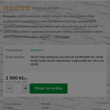
Ohodnotit produkt
Robustní ostřička pilových řetězů, určená k broušení všech běžně
používaných typů řetězů elektrických/motorových pil v podmínkách
servisů, specializovaných prodejen zahradní techniky apod. Jemné
seřízení/spolehlivé upevnění broušeného řetězu, oboustranné ostření
všech článků řetězu díky naklápěcí...
celý popis
Dostupnost
Skladem
Doba dodání
Zboží Vám můžeme doručit již 10.08.2026 do 18:00.
Stačí, když zboží objednáte nejpozději do zítra do
15:00
2 990 Kč
/
ks
2 471 Kč
bez DPH
Přidat do košíku
Číslo produktu:
94135
Výrobce:
Güde