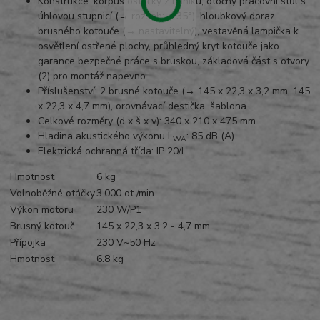
Konstrukce: korpus ostřičky z hliníku, otočný pracovní stůl s
úhlovou stupnicí (→ rozsah: ± 35°), hloubkový doraz
brusného kotouče (→ nastavitelný), vestavěná lampička k
osvětlení ostřené plochy, průhledný kryt kotouče jako
garance bezpečné práce s bruskou, základová část s otvory
(2) pro montáž napevno
Příslušenství: 2 brusné kotouče (→ 145 x 22,3 x 3,2 mm, 145
x 22,3 x 4,7 mm), orovnávací destička, šablona
Celkové rozměry (d x š x v): 340 x 210 x 475 mm
Hladina akustického výkonu L
: 85 dB (A)
WA
Elektrická ochranná třída: IP 20/I
Hmotnost
6 kg
Volnoběžné otáčky
3.000 ot./min.
Výkon motoru
230 W/P1
Brusný kotouč
145 x 22,3 x 3,2 - 4,7 mm
Přípojka
230 V~50 Hz
Hmotnost
6.8 kg