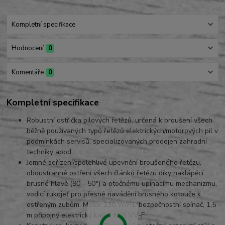
Kompletní specifikace
Hodnocení
0
Komentáře
0
Kompletní specifikace
Robustní ostřička pilových řetězů, určená k broušení všech
běžně používaných typů řetězů elektrických/motorových pil v
podmínkách servisů, specializovaných prodejen zahradní
techniky apod.
Jemné seřízení/spolehlivé upevnění broušeného řetězu,
oboustranné ostření všech článků řetězu díky naklápěcí
brusné hlavě (90 - 50°) a otočnému upínacímu mechanizmu,
vodicí rukojeť pro přesné navádění brusného kotouče k
ostřeným zubům. Motor 230 W/P1, bezpečnostní spínač, 1,5
m přípojný elektrický kabel H05 VV-F