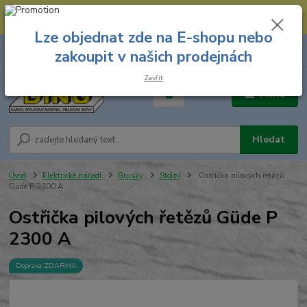
--- Spojovací materiál: 774 431 045 --- Prodejna nářadí: 731 449 423 --
- Pracovní oděvy Stružnice: 731 449 425 ---
Lze objednat zde na E-shopu nebo
0
ks
731 449 423
zakoupit v našich prodejnách
za
0,00 Kč
8.00 hod. - 16.00 hod.
Zavřít
Menu
Hledat
Úvod
Elektrické nářadí
Brusky
Stolní
Ostřička pilových řetězů
Güde P 2300 A
Ostřička pilových řetězů Güde P
2300 A
Doprava ZDARMA