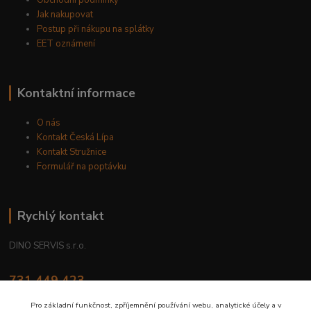
Obchodní podmínky
Jak nakupovat
Postup při nákupu na splátky
EET oznámení
Kontaktní informace
O nás
Kontakt Česká Lípa
Kontakt Stružnice
Formulář na poptávku
Rychlý kontakt
DINO SERVIS s.r.o.
731 449 423
8.00 hod. - 16.00 hod.
Pro základní funkčnost, zpříjemnění používání webu, analytické účely a v