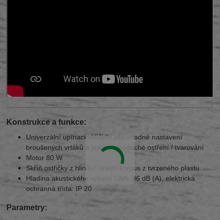
Konstrukce a funkce:
Univerzální upínací sklíčidlo pro snadné nastavení
broušených vrtáků a jejich jednoduché ostření / tvarování
Motor 80 W
Skříň ostřičky z hliníku, vnější korpus z tvrzeného plastu.
Hladina akustického výkonu LWA: 96 dB (A), elektrická
ochranná třída: IP 20
Parametry: