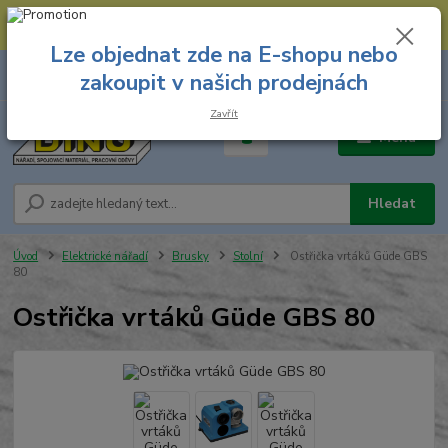
--- Spojovací materiál: 774 431 045 --- Prodejna nářadí: 731 449 423 --
- Pracovní oděvy Stružnice: 731 449 425 ---
Lze objednat zde na E-shopu nebo
0
ks
731 449 423
zakoupit v našich prodejnách
za
0,00 Kč
8.00 hod. - 16.00 hod.
Zavřít
Menu
Hledat
Úvod
Elektrické nářadí
Brusky
Stolní
Ostřička vrtáků Güde GBS
80
Ostřička vrtáků Güde GBS 80