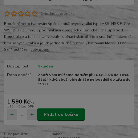
Ohodnotit produkt
Broušení nebo tvarování špiček spirálových vrtáků typu HSS, HSS E, CrV,
WS (Ø 3 - 13 mm) v podmínkách domácích dílen, chat, chalup apod.
Konstrukce a funkce: Univerzální upínací sklíčidlo pro snadné nastavení
broušených vrtáků a jejich jednoduché ostření / tvarování Motor 80 W
Skříň ostřičky...
celý popis
Dostupnost
Skladem
Doba dodání
Zboží Vám můžeme doručit již 10.08.2026 do 18:00.
Stačí, když zboží objednáte nejpozději do zítra do
15:00
1 590 Kč
/
ks
1 314 Kč
bez DPH
Přidat do košíku
Číslo produktu:
94066