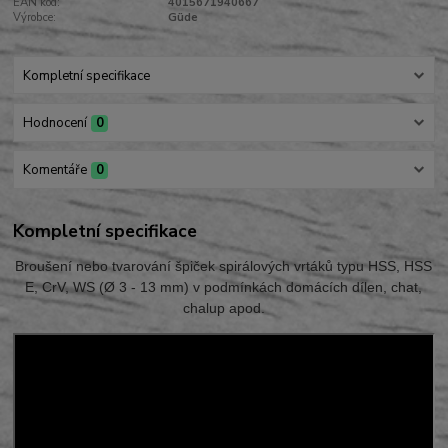
EAN kód:
4015671940667
Výrobce:
Güde
Kompletní specifikace
Hodnocení
0
Komentáře
0
Kompletní specifikace
Broušení nebo tvarování špiček spirálových vrtáků typu HSS, HSS
E, CrV, WS (Ø 3 - 13 mm) v podmínkách domácích dílen, chat,
chalup apod.