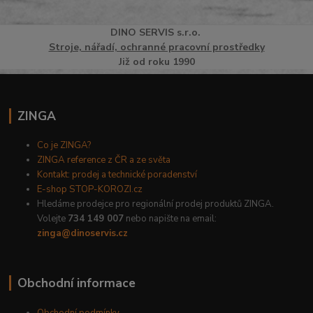
DINO
SERVI
S
s.r.o.
Stroje, nářadí, ochranné pracovní prostředky
Již od roku 1990
ZINGA
Co je ZINGA?
ZINGA reference z ČR a ze světa
Kontakt: prodej a technické poradenství
E-shop STOP-KOROZI.cz
Hledáme prodejce pro regionální prodej produktů ZINGA.
Volejte
734 149 007
nebo napište na email:
zinga@dinoservis.cz
Obchodní informace