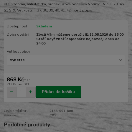
olejivzdorná, antistatická, protiskluzová podešev Normy: EN ISO 20345
S1 SRC Velikosti: 37; 38; 39; 40; 41; 42...
celý popis
Dostupnost
Skladem
Doba dodání
Zboží Vám můžeme doručit již 11.08.2026 do 18:00.
Stačí, když zboží objednáte nejpozději dnes do
24:00
Velikost obuv
868 Kč
/
pár
717 Kč
bez DPH
Přidat do košíku
Číslo produktu:
2135-001-800
Výrobce:
CXS
Podobné produkty