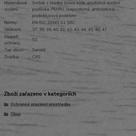
Materiálové
Svršek z hladké lícové kůže, prodyšná textilní
složení:
podšívka, PU-PU, olejivzdorná, antistatická,
protiskluzová podešev
Normy:
EN ISO 20345 S1 SRC
Velikosti:
37; 38; 39; 40; 41; 42; 43; 44; 45; 46; 47
Stupeň
S1
ochrany:
Typ obuvi:
Sandál
Značka:
CXS
Zboží zařazeno v kategoriích
Ochranné pracovní prostředky
Obuv