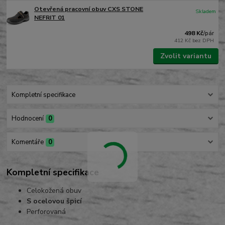
Otevřená pracovní obuv CXS STONE
Skladem
NEFRIT 01
498 Kč
/
pár
412 Kč
bez DPH
Zvolit variantu
Kompletní specifikace
Hodnocení
0
Komentáře
0
Kompletní specifikace
Celokožená obuv
S ocelovou špicí
Perforovaná