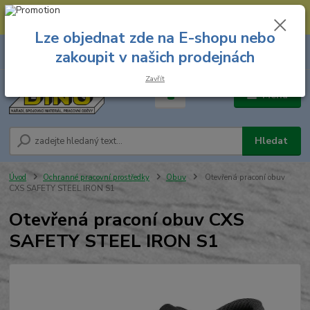
--- Spojovací materiál: 774 431 045 --- Prodejna nářadí: 731 449 423 --
- Pracovní oděvy Stružnice: 731 449 425 ---
Lze objednat zde na E-shopu nebo
0
ks
731 449 423
zakoupit v našich prodejnách
za
0,00 Kč
8.00 hod. - 16.00 hod.
Zavřít
Menu
Hledat
Úvod
Ochranné pracovní prostředky
Obuv
Otevřená praconí obuv
CXS SAFETY STEEL IRON S1
Otevřená praconí obuv CXS
SAFETY STEEL IRON S1