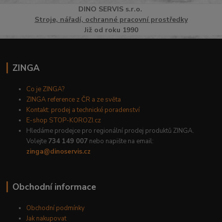
DINO
SERVI
S
s.r.o.
Stroje, nářadí, ochranné pracovní prostředky
Již od roku 1990
ZINGA
Co je ZINGA?
ZINGA reference z ČR a ze světa
Kontakt: prodej a technické poradenství
E-shop STOP-KOROZI.cz
Hledáme prodejce pro regionální prodej produktů ZINGA.
Volejte
734 149 007
nebo napište na email:
zinga@dinoservis.cz
Obchodní informace
Obchodní podmínky
Jak nakupovat