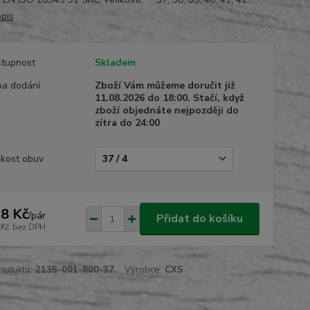
opis
tupnost
Skladem
a dodání
Zboží Vám můžeme doručit již
11.08.2026 do 18:00. Stačí, když
zboží objednáte nejpozději do
zítra do 24:00
ikost obuv
8 Kč
/
pár
Přidat do košíku
 Kč
bez DPH
roduktu:
2135-001-800-37
Výrobce:
CXS