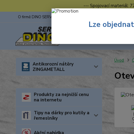
--- Spojovací materiál: 
O firmě DINO SERVIS s.r.o.
ZINGA
Fotogalerie z výstav
Lze objednat
Úvod
O
Antikorozní nátěry
ZINGAMETALL
Otev
Produkty za nejnižší cenu
na internetu
Tipy na dárky pro kutily a
řemeslníky
Akční nabídka