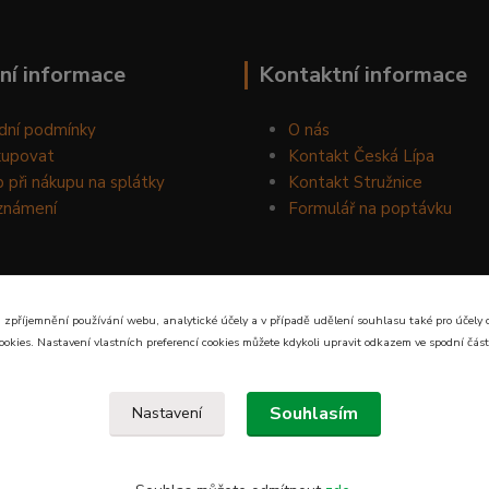
ní informace
Kontaktní informace
dní podmínky
O nás
kupovat
Kontakt Česká Lípa
 při nákupu na splátky
Kontakt Stružnice
známení
Formulář na poptávku
 zpříjemnění používání webu, analytické účely a v případě udělení souhlasu také pro účely 
ookies. Nastavení vlastních preferencí cookies můžete kdykoli upravit odkazem ve spodní část
Souhlasím
Nastavení