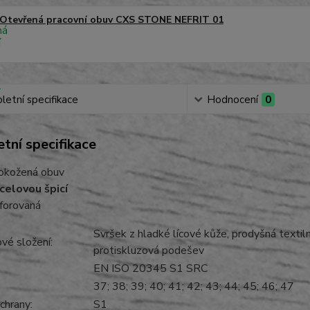
Otevřená pracovní obuv CXS STONE NEFRIT 01
etní specifikace
Hodnocení
0
tní specifikace
okožená obuv
celovou špicí
forovaná
Svršek z hladké lícové kůže, prodyšná textiln
álové složení:
protiskluzová podešev
EN ISO 20345 S1 SRC
i:
37; 38; 39; 40; 41; 42; 43; 44; 45; 46; 47
 ochrany:
S1