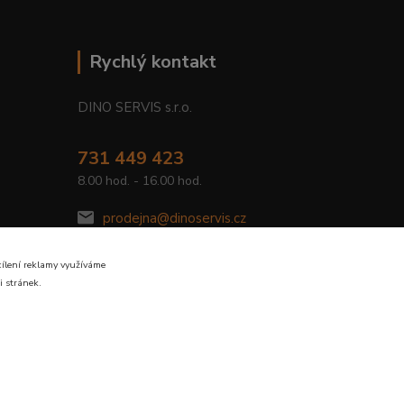
Rychlý kontakt
DINO SERVIS s.r.o.
731 449 423
8.00 hod. - 16.00 hod.
prodejna@dinoservis.cz
cílení reklamy využíváme
i stránek.
Vytvořeno na
Eshop-rychle.cz