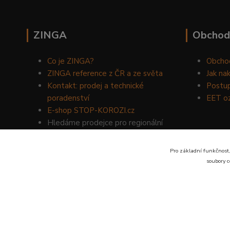
ZINGA
Obchod
Co je ZINGA?
Obcho
ZINGA reference z ČR a ze světa
Jak na
Kontakt: prodej a technické
Postup
poradenství
EET o
E-shop STOP-KOROZI.cz
Hledáme prodejce pro regionální
prodej produktů ZINGA.
Volejte
734 149 007
nebo napište
Pro základní funkčnost,
na email:
zinga@dinoservis.cz
soubory c
Proč nakupovat u nás? Jsme na trhu již od roku 1990.