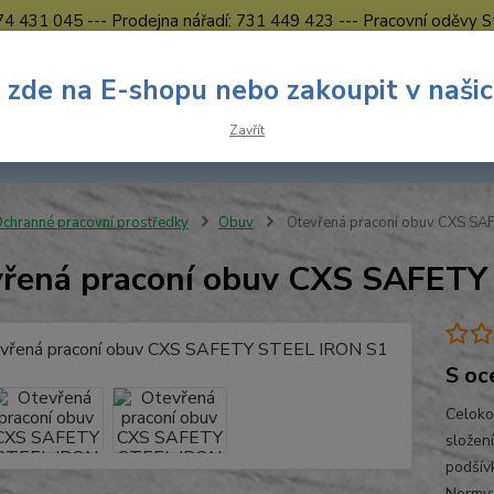
774 431 045 --- Prodejna nářadí: 731 449 423 --- Pracovní oděvy S
Obchodní podmínky
Kontakty Česká Lípa
 zde na E-shopu nebo zakoupit v naši
Nevíte
Hledat
Zavřít
731 
8.00 h
chranné pracovní prostředky
Obuv
Otevřená praconí obuv CXS SA
řená praconí obuv CXS SAFETY
S oc
Celoko
složen
podšív
Normy: