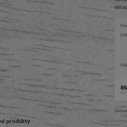
celý p
Dos
Dob
Vel
86
717
Číslo p
é produkty