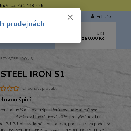
tružnice: 731 449 425 ---
Přihlášení
ch prodejnách
 si rady? Zavolejte.
0
ks
449 423
za
0,00 Kč
od. - 16.00 hod.
FETY STEEL IRON S1
 STEEL IRON S1
Ohodnotit produkt
elovou špicí
žená obuv S ocelovou špicí Perforovaná Materiálové
í: Svršek z hladké lícové kůže, prodyšná textilní
ka, PU-PU, olejivzdorná, antistatická, protiskluzová podešev
 EN ISO 20345 S1 SRC Velikosti: 37; 38; 39; 40; 41; 42...