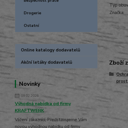
Bezpečnost práce
Typ obuvi
Značka:
Drogerie
Ostatní
Online katalogy dodavatelů
Zboží 
Akční letáky dodavatelů
Ochra
prost
Novinky
09.02.2026
Výhodná nabídka od firmy
KRAFTWERK
Vážení zákaznící, Představujeme Vám
novou výhodnou nabídku od firmy