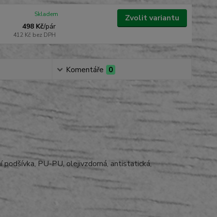
Skladem
Zvolit variantu
498 Kč
/
pár
412 Kč
bez DPH
Komentáře
0
í podšívka, PU-PU, olejivzdorná, antistatická,