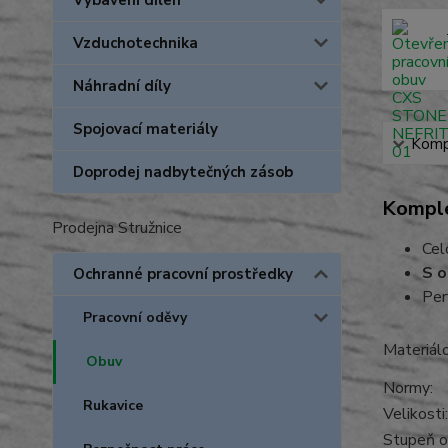
Vybavení dílen
Vzduchotechnika
Náhradní díly
Spojovací materiály
Kompl
Doprodej nadbytečných zásob
Komple
Prodejna Stružnice
Cel
S o
Ochranné pracovní prostředky
Per
Pracovní oděvy
Materi
Obuv
Normy:
Rukavice
Velikost
Stupeň