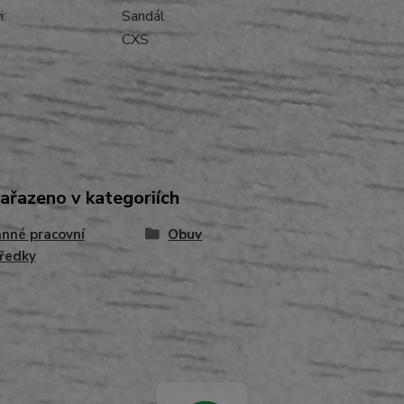
:
Sandál
CXS
zařazeno v kategoriích
nné pracovní
Obuv
ředky