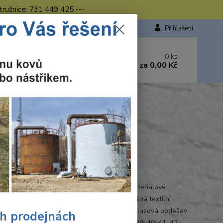
tružnice: 731 449 425 ---
Přihlášení
 si rady? Zavolejte.
0
ks
449 423
za
0,00 Kč
od. - 16.00 hod.
FETY STEEL IRON S1
 STEEL IRON S1
Ohodnotit produkt
elovou špicí
žená obuv S ocelovou špicí Perforovaná Materiálové
í: Svršek z hladké lícové kůže, prodyšná textilní
ka, PU-PU, olejivzdorná, antistatická, protiskluzová podešev
ch prodejnách
 EN ISO 20345 S1 SRC Velikosti: 37; 38; 39; 40; 41; 42...