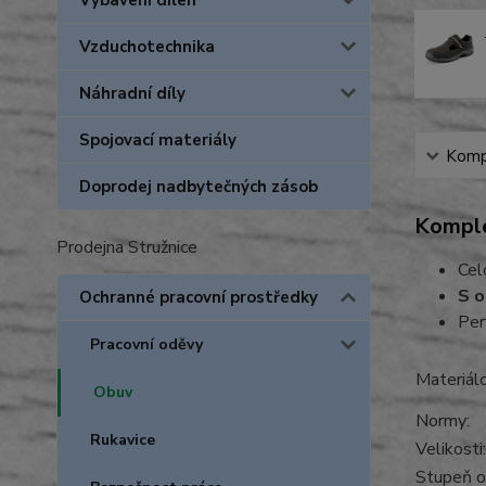
Vybavení dílen
Vzduchotechnika
Náhradní díly
Spojovací materiály
Kompl
Doprodej nadbytečných zásob
Komple
Prodejna Stružnice
Cel
S o
Ochranné pracovní prostředky
Per
Pracovní oděvy
Materi
Obuv
Normy:
Rukavice
Velikost
Stupeň