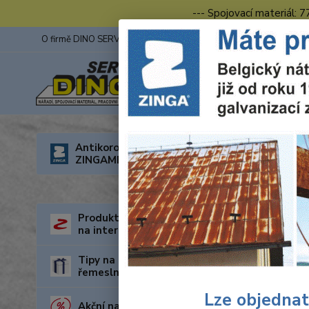
--- Spojovací materiál: 
O firmě DINO SERVIS s.r.o.
ZINGA
Fotogalerie z výstav
Úvod
O
Antikorozní nátěry
ZINGAMETALL
Otev
Produkty za nejnižší cenu
na internetu
Tipy na dárky pro kutily a
řemeslníky
Lze objednat
Akční nabídka