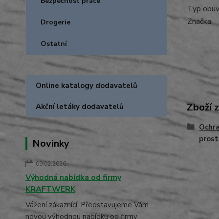
Bezpečnost práce
Typ obuvi
Značka:
Drogerie
Ostatní
Online katalogy dodavatelů
Zboží 
Akční letáky dodavatelů
Ochra
prost
Novinky
09.02.2026
Výhodná nabídka od firmy
KRAFTWERK
Vážení zákaznící, Představujeme Vám
novou výhodnou nabídku od firmy