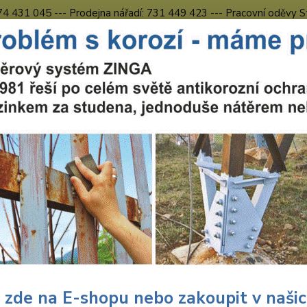
774 431 045 --- Prodejna nářadí: 731 449 423 --- Pracovní oděvy S
Obchodní podmínky
Kontakty Česká Lípa
Nevíte
Hledat
731 
8.00 h
chranné pracovní prostředky
Obuv
Otevřená praconí obuv CXS SA
řená praconí obuv CXS SAFETY
S oc
Celoko
složen
podšív
 zde na E-shopu nebo zakoupit v naši
Normy: