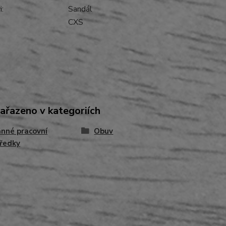
:
Sandál
CXS
zařazeno v kategoriích
nné pracovní
Obuv
ředky