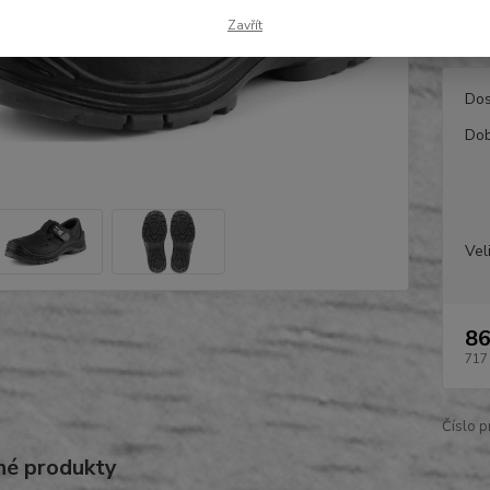
celý p
Zavřít
Dos
Dob
Vel
86
717
Číslo p
é produkty