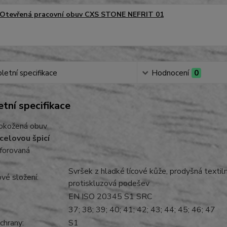
Otevřená pracovní obuv CXS STONE NEFRIT 01
etní specifikace
Hodnocení
0
tní specifikace
okožená obuv
celovou špicí
forovaná
Svršek z hladké lícové kůže, prodyšná textiln
álové složení:
protiskluzová podešev
EN ISO 20345 S1 SRC
i:
37; 38; 39; 40; 41; 42; 43; 44; 45; 46; 47
 ochrany:
S1