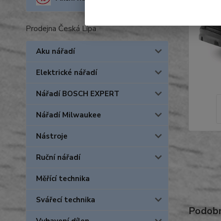
Prodejna Česká Lípa
Aku nářadí
Elektrické nářadí
Nářadí BOSCH EXPERT
Nářadí Milwaukee
Nástroje
Ruční nářadí
Měřící technika
Svářecí technika
Podobn