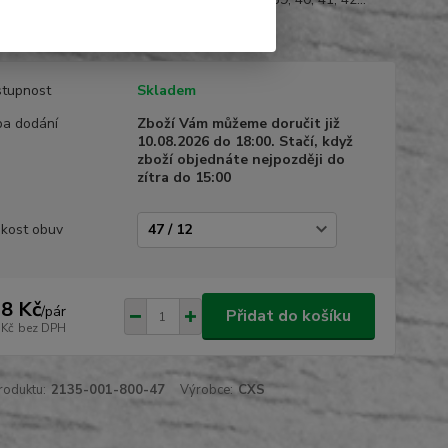
opis
tupnost
Skladem
a dodání
Zboží Vám můžeme doručit již
10.08.2026 do 18:00. Stačí, když
zboží objednáte nejpozději do
zítra do 15:00
ikost obuv
8 Kč
/
pár
Přidat do košíku
 Kč
bez DPH
roduktu:
2135-001-800-47
Výrobce:
CXS