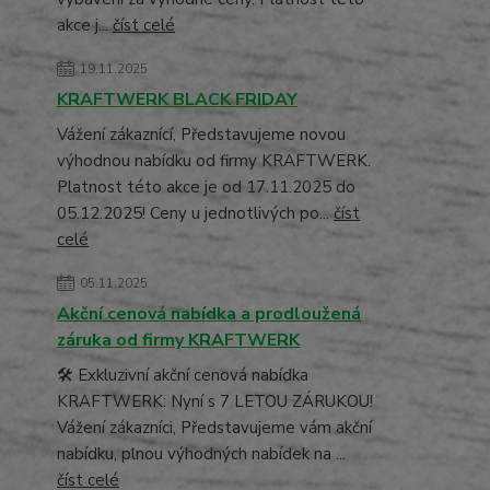
akce j...
číst celé
19.11.2025
KRAFTWERK BLACK FRIDAY
Vážení zákaznící, Představujeme novou
výhodnou nabídku od firmy KRAFTWERK.
Platnost této akce je od 17.11.2025 do
05.12.2025! Ceny u jednotlivých po...
číst
celé
05.11.2025
Akční cenová nabídka a prodloužená
záruka od firmy KRAFTWERK
🛠️ Exkluzivní akční cenová nabídka
KRAFTWERK: Nyní s 7 LETOU ZÁRUKOU!
Vážení zákazníci, Představujeme vám akční
nabídku, plnou výhodných nabídek na ...
číst celé