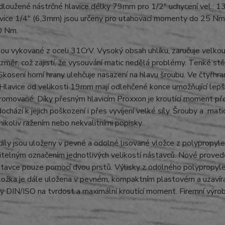
dloužené nástrčné hlavice délky 79mm pro 1/2" uchycení vel.: 13
vice 1/4" (6,3mm) jsou určeny pro utahovací momenty do 25 Nm
0 Nm.
sou vykované z oceli 31CrV. Vysoký obsah uhlíku, zaručuje velkou
změr, což zajistí, že vysouvání matic nedělá problémy. Tenké stě
Skosení horní hrany ulehčuje nasazení na hlavu šroubu. Ve čtyřhra
 Hlavice od velikosti 19mm mají odlehčené konce umožňující lepší
omované. Díky přesným hlavicím Proxxon je kroutící moment přená
dochází k jejich poškození i přes vyvíjení velké síly. Šrouby a m
nikoliv ražením nebo nekvalitními popisky.
íly jsou uloženy v pevné a odolné lisované vložce z polypropyle
itelným označením jednotlivých velikostí nástavců. Nové prove
stavce pouze pomocí dvou prstů. Výlisky z odolného polypropyle
ložka je dále uložena v pevném, kompaktním plastovém a uzavíra
 DIN/ISO na tvrdost a maximální kroutící moment. Firemní výro