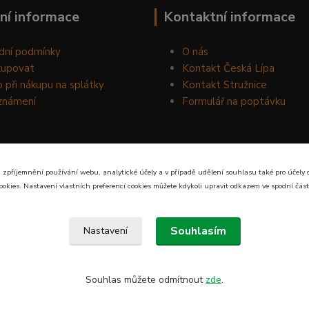
ní informace
Kontaktní informace
dní podmínky
O nás
kupovat
Kontakt Česká Lípa
 při nákupu na splátky
Kontakt Stružnice
známení
Formulář na poptávku
 zpříjemnění používání webu, analytické účely a v případě udělení souhlasu také pro účely 
ookies. Nastavení vlastních preferencí cookies můžete kdykoli upravit odkazem ve spodní část
Souhlasím
Nastavení
Souhlas můžete odmítnout
zde
.