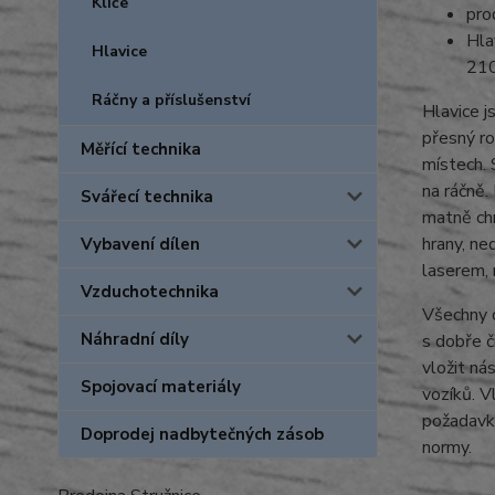
Klíče
pro
Hla
Hlavice
21
Ráčny a příslušenství
Hlavice j
přesný ro
Měřící technika
místech. 
na ráčně.
Svářecí technika
matně chr
hrany, ne
Vybavení dílen
laserem, 
Vzduchotechnika
Všechny d
Náhradní díly
s dobře č
vložit ná
Spojovací materiály
vozíků. V
požadavky
Doprodej nadbytečných zásob
normy.