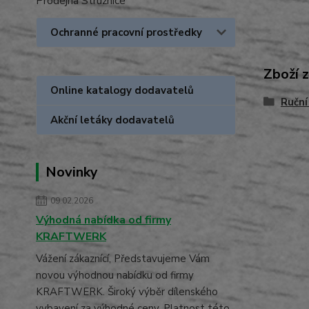
Prodejna Stružnice
Ochranné pracovní prostředky
Zboží 
Online katalogy dodavatelů
Ruční
Akční letáky dodavatelů
Novinky
09.02.2026
Výhodná nabídka od firmy
KRAFTWERK
Vážení zákaznící, Představujeme Vám
novou výhodnou nabídku od firmy
KRAFTWERK. Široký výběr dílenského
vybavení za výhodné ceny. Platnost této