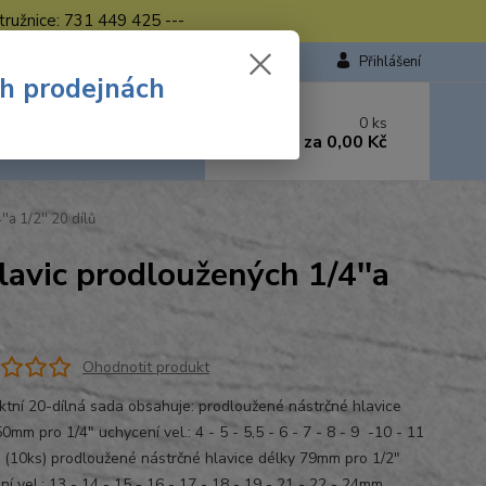
tružnice: 731 449 425 ---
Přihlášení
ch prodejnách
 si rady? Zavolejte.
0
ks
449 423
za
0,00 Kč
od. - 16.00 hod.
a 1/2'' 20 dílů
vic prodloužených 1/4''a
Ohodnotit produkt
tní 20-dílná sada obsahuje: prodloužené nástrčné hlavice
0mm pro 1/4" uchycení vel.: 4 - 5 - 5,5 - 6 - 7 - 8 - 9 -10 - 11
(10ks) prodloužené nástrčné hlavice délky 79mm pro 1/2"
í vel.: 13 - 14 - 15 - 16 - 17 - 18 - 19 - 21 - 22 - 24mm