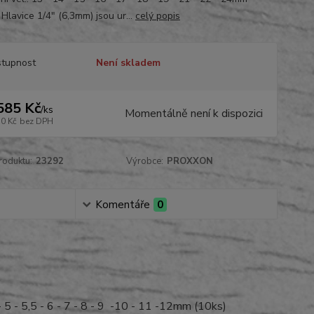
 Hlavice 1/4" (6,3mm) jsou ur...
celý popis
tupnost
Není skladem
585 Kč
/
ks
Momentálně není k dispozici
10 Kč
bez DPH
roduktu:
23292
Výrobce:
PROXXON
Komentáře
0
 5 - 5,5 - 6 - 7 - 8 - 9 -10 - 11 -12mm (10ks)