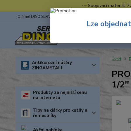
--- Spojovací materiál: 
O firmě DINO SERVIS s.r.o.
ZINGA
Fotogalerie z výstav
Lze objednat
Úvod
R
Antikorozní nátěry
ZINGAMETALL
PROX
1/2''
Produkty za nejnižší cenu
na internetu
Tipy na dárky pro kutily a
řemeslníky
Akční nabídka