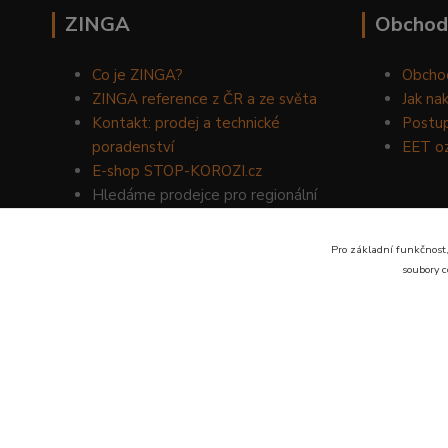
ZINGA
Obchod
Co je ZINGA?
Obcho
ZINGA reference z ČR a ze světa
Jak na
Kontakt: prodej a technické
Postup
poradenství
EET o
E-shop STOP-KOROZI.cz
Hledáme prodejce pro regionální
prodej produktů ZINGA.
Volejte
734 149 007
nebo napište
Pro základní funkčnost,
na email:
zinga@dinoservis.cz
soubory c
Proč nakupovat u nás? Jsme na trhu již od roku 1990.