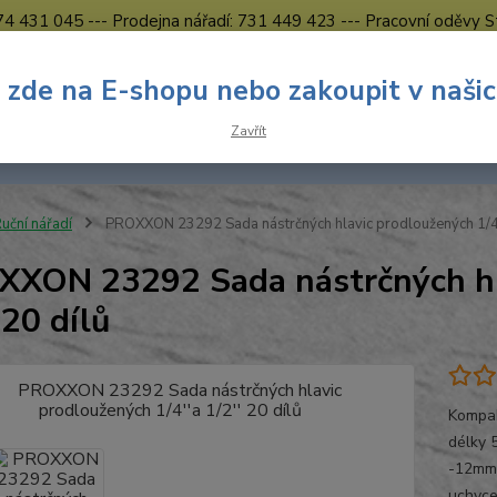
774 431 045 --- Prodejna nářadí: 731 449 423 --- Pracovní oděvy S
Obchodní podmínky
Kontakty Česká Lípa
 zde na E-shopu nebo zakoupit v naši
Nevíte
Hledat
Zavřít
731 
8.00 h
uční nářadí
PROXXON 23292 Sada nástrčných hlavic prodloužených 1/4''
XON 23292 Sada nástrčných hla
 20 dílů
Kompak
délky 5
-12mm 
uchycen