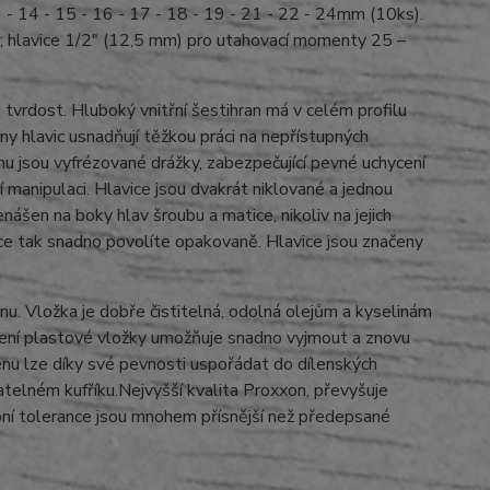
 - 14 - 15 - 16 - 17 - 18 - 19 - 21 - 22 - 24mm (10ks).
; hlavice 1/2" (12,5 mm) pro utahovací momenty 25 –
 tvrdost. Hluboký vnitřní šestihran má v celém profilu
ny hlavic usnadňují těžkou práci na nepřístupných
nu jsou vyfrézované drážky, zabezpečující pevné uchycení
 manipulaci. Hlavice jsou dvakrát niklované a jednou
šen na boky hlav šroubu a matice, nikoliv na jejich
atice tak snadno povolíte opakovaně. Hlavice jsou značeny
nu. Vložka je dobře čistitelná, odolná olejům a kyselinám
dení plastové vložky umožňuje snadno vyjmout a znovu
nu lze díky své pevnosti uspořádat do dílenských
telném kufříku.Nejvyšší kvalita Proxxon, převyšuje
bní tolerance jsou mnohem přísnější než předepsané