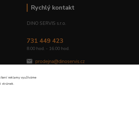
Rychlý kontakt
DINO SERVIS s.r.o.
731 449 423
8.00 hod. - 16.00 hod.
prodejna@dinoservis.cz
cílení reklamy využíváme
i stránek.
Vytvořeno na
Eshop-rychle.cz