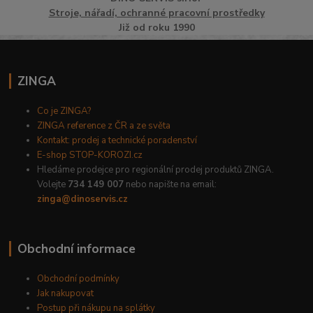
Stroje, nářadí, ochranné pracovní prostředky
Již od roku 1990
ZINGA
Co je ZINGA?
ZINGA reference z ČR a ze světa
Kontakt: prodej a technické poradenství
E-shop STOP-KOROZI.cz
Hledáme prodejce pro regionální prodej produktů ZINGA.
Volejte
734 149 007
nebo napište na email:
zinga@dinoservis.cz
Obchodní informace
Obchodní podmínky
Jak nakupovat
Postup při nákupu na splátky