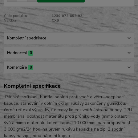
Číslo produktu:
1230-072-802-92
Výrobce:
CXS
Kompletní specifikace
Hodnocení
0
Komentáře
0
Kompletní specifikace
Pánská, softshell bunda, odolná proti vodě a větru, odepínací
kapuce, stahování v dolním okraji, rukávy zakončeny gumičkou,
černé reflexní výpustky, fleecový límec i vnitřní strana bundy, TPU
membrána, odolnost materiálu proti průniku vody (mimo oblast
švů a mimo materiálu kolem kapes) 10 000 mm, paropropustnost
3 000 g/m2/24 hod, na levém rukávu kapsička na zip, 2 spodní
kapsy na zip, jedna náprsní kapsa.