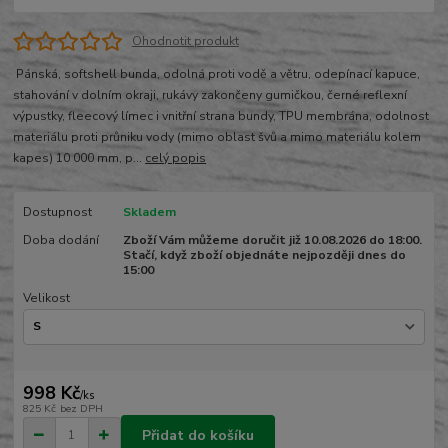
Ohodnotit produkt
Pánská, softshell bunda, odolná proti vodě a větru, odepínací kapuce,
stahování v dolním okraji, rukávy zakončeny gumičkou, černé reflexní
výpustky, fleecový límec i vnitřní strana bundy, TPU membrána, odolnost
materiálu proti průniku vody (mimo oblast švů a mimo materiálu kolem
kapes) 10 000 mm, p...
celý popis
Dostupnost
Skladem
Doba dodání
Zboží Vám můžeme doručit již 10.08.2026 do 18:00.
Stačí, když zboží objednáte nejpozději dnes do
15:00
Velikost
998 Kč
/
ks
825 Kč
bez DPH
Přidat do košíku