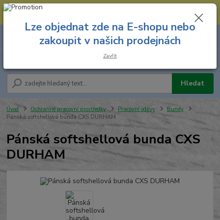
--- Spojovací materiál: 774 431 045 --- Prodejna nářadí: 731 449 423 --
- Pracovní oděvy Stružnice: 731 449 425 ---
Lze objednat zde na E-shopu nebo
0
ks
731 449 423
zakoupit v našich prodejnách
za
0,00 Kč
8.00 hod. - 16.00 hod.
Zavřít
Menu
Hledat
Úvod
Ochranné pracovní prostředky
Pracovní oděvy
Bundy
Pánská softshellová bunda CXS DURHAM
Pánská softshellová bunda CXS
DURHAM