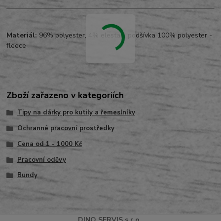
Materiál:
96% polyester, 4% elestan, podšívka 100% polyester -
fleece
Zboží zařazeno v kategoriích
Tipy na dárky pro kutily a řemeslníky
Ochranné pracovní prostředky
Cena od 1 - 1000 Kč
Pracovní oděvy
Bundy
DINO
SERVI
S
s.r.o.