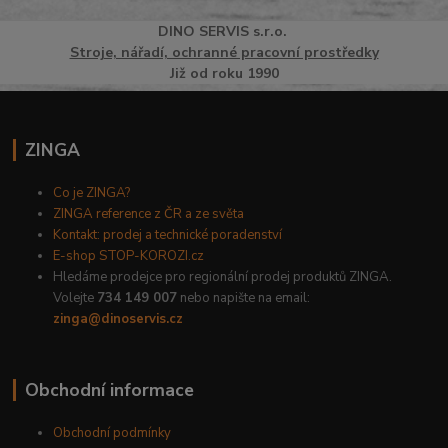
DINO
SERVI
S
s.r.o.
Stroje, nářadí, ochranné pracovní prostředky
Již od roku 1990
ZINGA
Co je ZINGA?
ZINGA reference z ČR a ze světa
Kontakt: prodej a technické poradenství
E-shop STOP-KOROZI.cz
Hledáme prodejce pro regionální prodej produktů ZINGA.
Volejte
734 149 007
nebo napište na email:
zinga@dinoservis.cz
Obchodní informace
Obchodní podmínky