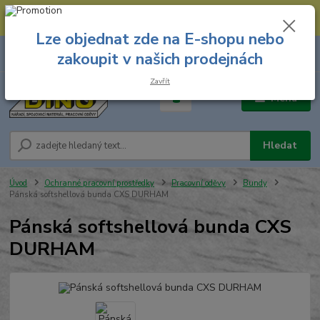
--- Spojovací materiál: 774 431 045 --- Prodejna nářadí: 731 449 423 --
- Pracovní oděvy Stružnice: 731 449 425 ---
Lze objednat zde na E-shopu nebo
0
ks
731 449 423
zakoupit v našich prodejnách
za
0,00 Kč
8.00 hod. - 16.00 hod.
Zavřít
Menu
Hledat
Úvod
Ochranné pracovní prostředky
Pracovní oděvy
Bundy
Pánská softshellová bunda CXS DURHAM
Pánská softshellová bunda CXS
DURHAM