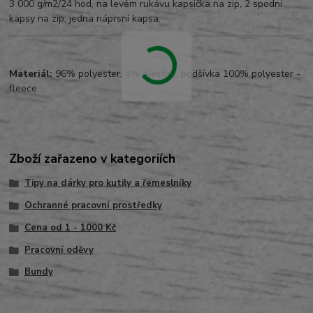
3 000 g/m2/24 hod, na levém rukávu kapsička na zip, 2 spodní
kapsy na zip, jedna náprsní kapsa.
Materiál:
96% polyester, 4% elestan, podšívka 100% polyester -
fleece
Zboží zařazeno v kategoriích
Tipy na dárky pro kutily a řemeslníky
Ochranné pracovní prostředky
Cena od 1 - 1000 Kč
Pracovní oděvy
Bundy