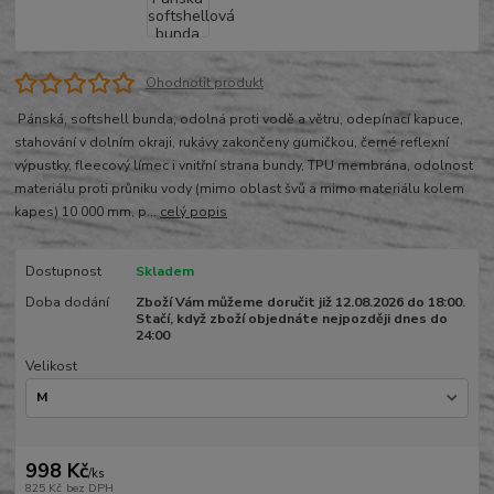
Ohodnotit produkt
Pánská, softshell bunda, odolná proti vodě a větru, odepínací kapuce,
stahování v dolním okraji, rukávy zakončeny gumičkou, černé reflexní
výpustky, fleecový límec i vnitřní strana bundy, TPU membrána, odolnost
materiálu proti průniku vody (mimo oblast švů a mimo materiálu kolem
kapes) 10 000 mm, p...
celý popis
Dostupnost
Skladem
Doba dodání
Zboží Vám můžeme doručit již 12.08.2026 do 18:00.
Stačí, když zboží objednáte nejpozději dnes do
24:00
Velikost
998 Kč
/
ks
825 Kč
bez DPH