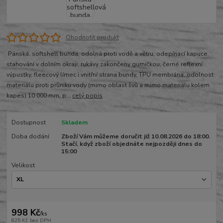
Ohodnotit produkt
Pánská, softshell bunda, odolná proti vodě a větru, odepínací kapuce,
stahování v dolním okraji, rukávy zakončeny gumičkou, černé reflexní
výpustky, fleecový límec i vnitřní strana bundy, TPU membrána, odolnost
materiálu proti průniku vody (mimo oblast švů a mimo materiálu kolem
kapes) 10 000 mm, p...
celý popis
Dostupnost
Skladem
Doba dodání
Zboží Vám můžeme doručit již 10.08.2026 do 18:00.
Stačí, když zboží objednáte nejpozději dnes do
15:00
Velikost
998 Kč
/
ks
825 Kč
bez DPH