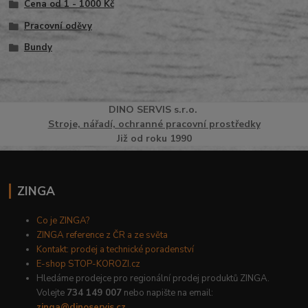
Cena od 1 - 1000 Kč
Pracovní oděvy
Bundy
DINO
SERVI
S
s.r.o.
Stroje, nářadí, ochranné pracovní prostředky
Již od roku 1990
ZINGA
Co je ZINGA?
ZINGA reference z ČR a ze světa
Kontakt: prodej a technické poradenství
E-shop STOP-KOROZI.cz
Hledáme prodejce pro regionální prodej produktů ZINGA.
Volejte
734 149 007
nebo napište na email:
zinga@dinoservis.cz