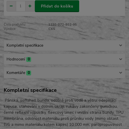
Přidat do košíku
Číslo produktu:
1230-072-802-95
Výrobce:
CXS
Kompletní specifikace
Hodnocení
0
Komentáře
0
Kompletní specifikace
Pánská, softshell bunda, odolná proti vodě a větru, odepínací
kapuce, stahování v dolním okraji, rukávy zakončeny gumičkou,
černé reflexní výpustky, fleecový límec i vnitřní strana bundy, TPU
membrána, odolnost materiálu proti průniku vody (mimo oblast
švů a mimo materiálu kolem kapes) 10 000 mm, paropropustnost