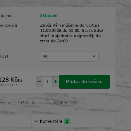
tupnost
Skladem
a dodání
Zboží Vám můžeme doručit již
11.08.2026 do 18:00. Stačí, když
zboží objednáte nejpozději do
zítra do 24:00
ikost
128 Kč
/
ks
Přidat do košíku
 Kč
bez DPH
roduktu:
1397HC-M
Výrobce:
CXS
Komentáře
0