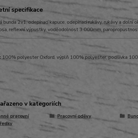
tní specifikace
 bunda 2v1, odepínací kapuce, odepínací rukávy, rukávy a dolní 
kapsa, reflexní výpustky, voděodolnost 3 000mm, paropropustn
:
100% polyester Oxford, výplň 100% polyester, podšívka 10
zařazeno v kategoriích
nné pracovní
Pracovní oděvy
Bun
ředky