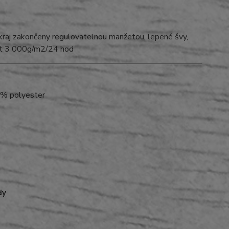
okraj zakončeny regulovatelnou manžetou, lepené švy,
ost 3 000g/m2/24 hod
0% polyester
dy