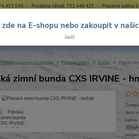
774 431 045 --- Prodejna nářadí: 731 449 423 --- Pracovní oděvy S
Obchodní podmínky
Kontakty Česká Lípa
 zde na E-shopu nebo zakoupit v naši
Nevíte
Hledat
Zavřít
731 
8.00 h
chranné pracovní prostředky
Pracovní oděvy
Bundy
Pánská zim
ká zimní bunda CXS IRVINE - h
Zatepl
dolní 
kapsa,
000g/m
polyes