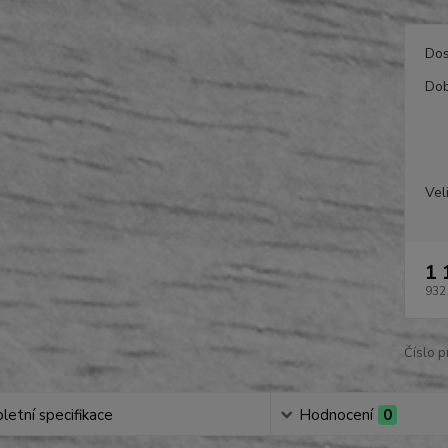
Dos
Dob
Vel
1 
932
Číslo p
etní specifikace
Hodnocení
0