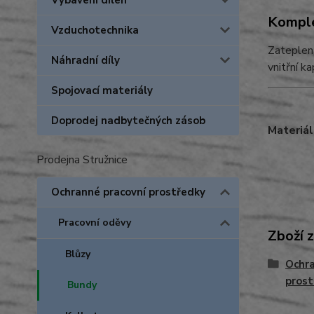
Vybavení dílen
Komple
Vzduchotechnika
Zateplená
Náhradní díly
vnitřní 
Spojovací materiály
Doprodej nadbytečných zásob
Materiál
Prodejna Stružnice
Ochranné pracovní prostředky
Pracovní oděvy
Zboží 
Blůzy
Ochra
prost
Bundy