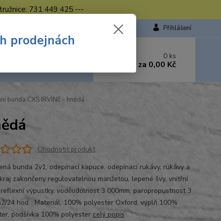
tružnice: 731 449 425 ---
Přihlášení
ch prodejnách
 si rady? Zavolejte.
0
ks
449 423
za
0,00 Kč
od. - 16.00 hod.
ní bunda CXS IRVINE - hnědá
nědá
Ohodnotit produkt
ená bunda 2v1, odepínací kapuce, odepínací rukávy, rukávy a
okraj zakončeny regulovatelnou manžetou, lepené švy, vnitřní
 reflexní výpustky, voděodolnost 3 000mm, paropropustnost 3
2/24 hod Materiál: 100% polyester Oxford, výplň 100%
ter, podšívka 100% polyester
celý popis