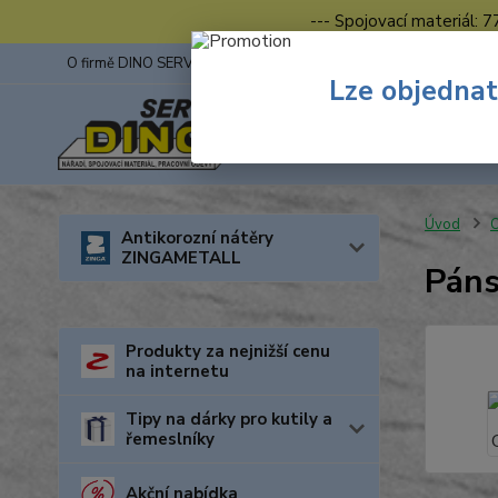
--- Spojovací materiál: 
O firmě DINO SERVIS s.r.o.
ZINGA
Fotogalerie z výstav
Lze objednat
Úvod
O
Antikorozní nátěry
ZINGAMETALL
Páns
Produkty za nejnižší cenu
na internetu
Tipy na dárky pro kutily a
řemeslníky
Akční nabídka