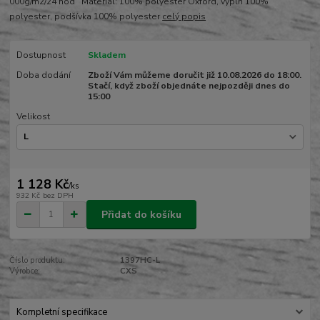
000g/m2/24 hod Materiál: 100% polyester Oxford, výplň 100%
polyester, podšívka 100% polyester
celý popis
Dostupnost
Skladem
Doba dodání
Zboží Vám můžeme doručit již 10.08.2026 do 18:00.
Stačí, když zboží objednáte nejpozději dnes do
15:00
Velikost
1 128 Kč
/
ks
932 Kč
bez DPH
Přidat do košíku
Číslo produktu:
1397HC-L
Výrobce:
CXS
Kompletní specifikace