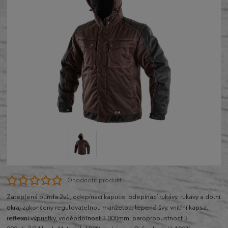
Ohodnotit produkt
Zateplená bunda 2v1, odepínací kapuce, odepínací rukávy, rukávy a dolní
okraj zakončeny regulovatelnou manžetou, lepené švy, vnitřní kapsa,
reflexní výpustky, voděodolnost 3 000mm, paropropustnost 3