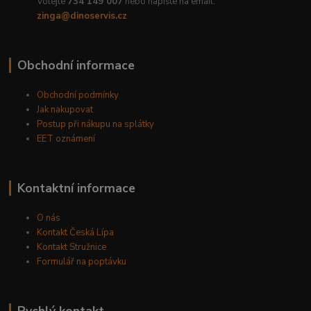
Volejte
734 149 007
nebo napište na email:
zinga@dinoservis.cz
Obchodní informace
Obchodní podmínky
Jak nakupovat
Postup při nákupu na splátky
EET oznámení
Kontaktní informace
O nás
Kontakt Česká Lípa
Kontakt Stružnice
Formulář na poptávku