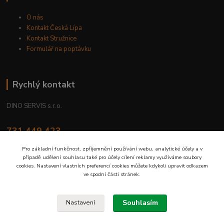
O nás
Kontakt Česká Lípa
Kontakt Stružnice
Formulář na poptávku
Rychlý kontakt
DINO SERVIS s.r.o.
731 449 423
8.00 hod. - 16.00 hod.
Pro základní funkčnost, zpříjemnění používání webu, analytické účely a v
případě udělení souhlasu také pro účely cílení reklamy využíváme soubory
prodejna@dinoservis.cz
cookies. Nastavení vlastních preferencí cookies můžete kdykoli upravit odkazem
ve spodní části stránek.
Souhlasím
Nastavení