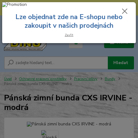
--- Spojovací materiál: 774 431 045 --- Prodejna nářadí: 731 449 423 --
- Pracovní oděvy Stružnice: 731 449 425 ---
Lze objednat zde na E-shopu nebo
0
ks
731 449 423
zakoupit v našich prodejnách
za
0,00 Kč
8.00 hod. - 16.00 hod.
Zavřít
Menu
Hledat
Úvod
Ochranné pracovní prostředky
Pracovní oděvy
Bundy
Pánská zimní bunda CXS IRVINE - modrá
Pánská zimní bunda CXS IRVINE -
modrá