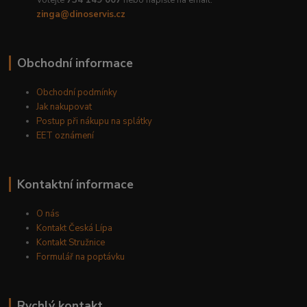
Volejte
734 149 007
nebo napište na email:
zinga@dinoservis.cz
Obchodní informace
Obchodní podmínky
Jak nakupovat
Postup při nákupu na splátky
EET oznámení
Kontaktní informace
O nás
Kontakt Česká Lípa
Kontakt Stružnice
Formulář na poptávku
Rychlý kontakt