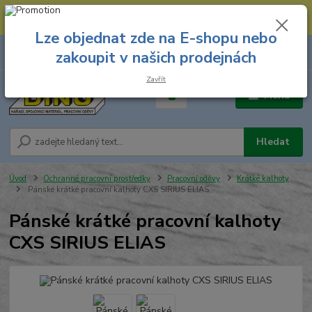
--- Spojovací materiál: 774 431 045 --- Prodejna nářadí: 731 449 423 --
- Pracovní oděvy Stružnice: 731 449 425 ---
Lze objednat zde na E-shopu nebo
0
ks
731 449 423
zakoupit v našich prodejnách
za
0,00 Kč
8.00 hod. - 16.00 hod.
Zavřít
Menu
Hledat
Úvod
Ochranné pracovní prostředky
Pracovní oděvy
Krátké kalhoty
Pánské krátké pracovní kalhoty CXS SIRIUS ELIAS
Pánské krátké pracovní kalhoty
CXS SIRIUS ELIAS