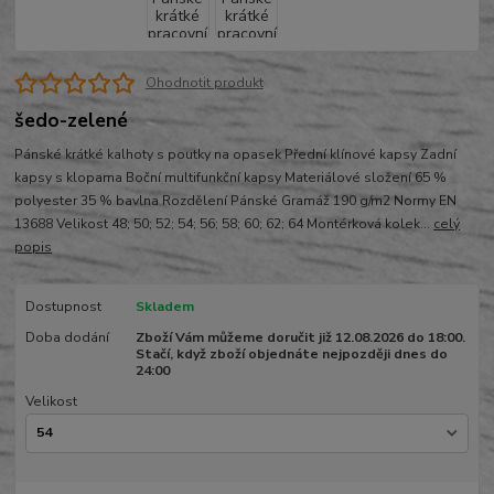
Ohodnotit produkt
šedo-zelené
Pánské krátké kalhoty s poutky na opasek Přední klínové kapsy Zadní
kapsy s klopama Boční multifunkční kapsy Materiálové složení 65 %
polyester 35 % bavlna Rozdělení Pánské Gramáž 190 g/m2 Normy EN
13688 Velikost 48; 50; 52; 54; 56; 58; 60; 62; 64 Montérková kolek...
celý
popis
Dostupnost
Skladem
Doba dodání
Zboží Vám můžeme doručit již 12.08.2026 do 18:00.
Stačí, když zboží objednáte nejpozději dnes do
24:00
Velikost