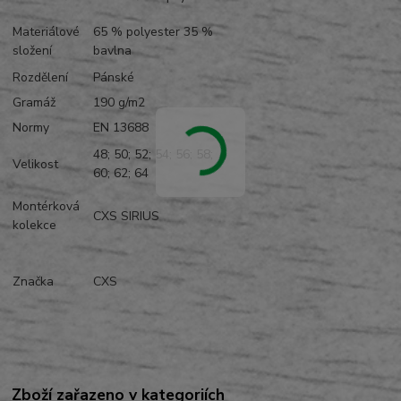
Materiálové
65 % polyester 35 %
složení
bavlna
Rozdělení
Pánské
Gramáž
190 g/m2
Normy
EN 13688
48; 50; 52; 54; 56; 58;
Velikost
60; 62; 64
Montérková
CXS SIRIUS
kolekce
Značka
CXS
Zboží zařazeno v kategoriích