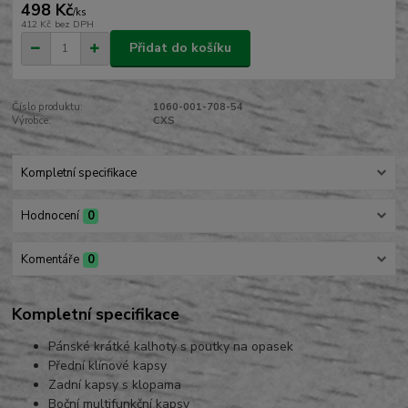
498 Kč
/
ks
412 Kč
bez DPH
Přidat do košíku
Číslo produktu:
1060-001-708-54
Výrobce:
CXS
Kompletní specifikace
Hodnocení
0
Komentáře
0
Kompletní specifikace
Pánské krátké kalhoty s poutky na opasek
Přední klínové kapsy
Zadní kapsy s klopama
Boční multifunkční kapsy