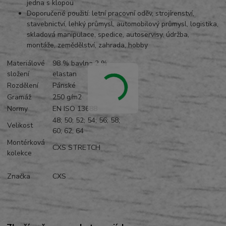
jedna s klopou
Doporučené použití: letní pracovní oděv, strojírenství,
stavebnictví, lehký průmysl, automobilový průmysl, logistika,
skladová manipulace, spedice, autoservisy, údržba,
montáže, zemědělství, zahrada, hobby
Materiálové
98 % bavlna 2 %
složení
elastan
Rozdělení
Pánské
Gramáž
250 g/m2
Normy
EN ISO 13688
48; 50; 52; 54; 56; 58;
Velikost
60; 62; 64
Montérková
CXS STRETCH
kolekce
Značka
CXS