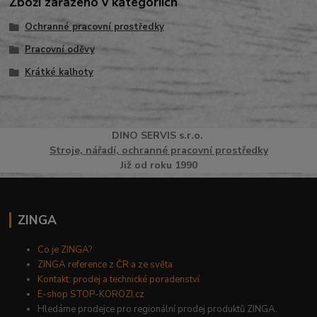
Zboží zařazeno v kategoriích
Ochranné pracovní prostředky
Pracovní oděvy
Krátké kalhoty
DINO
SERVI
S
s.r.o.
Stroje, nářadí, ochranné pracovní prostředky
Již od roku 1990
ZINGA
Co je ZINGA?
ZINGA reference z ČR a ze světa
Kontakt: prodej a technické poradenství
E-shop STOP-KOROZI.cz
Hledáme prodejce pro regionální prodej produktů ZINGA.