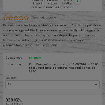
Ohodnotit produkt
Pánské montérkové kraťasy Strečová tkanina umožňující volný pohyb Pas
s poutky na opasek Přední kapsy s kapsou na zip Multifunkční kapsy na
obou stranách, dvě zadní kapsy - jedna s klopou Doporučené použití:
letní pracovní oděv, strojírenství, stavebnictví, lehký průmysl,
automobilový průmysl, logi...
celý popis
Dostupnost
Skladem
Doba dodání
Zboží Vám můžeme doručit již 11.08.2026 do 18:00.
Stačí, když zboží objednáte nejpozději dnes do
24:00
Velikost
838 Kč
/
ks
693 Kč
bez DPH