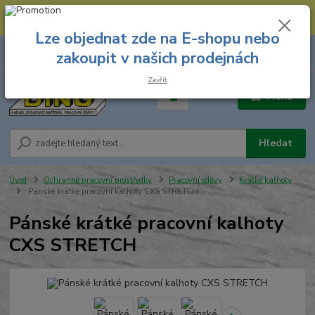
--- Spojovací materiál: 774 431 045 --- Prodejna nářadí: 731 449 423 --
- Pracovní oděvy Stružnice: 731 449 425 ---
Lze objednat zde na E-shopu nebo
0
ks
731 449 423
zakoupit v našich prodejnách
za
0,00 Kč
8.00 hod. - 16.00 hod.
Zavřít
Menu
Hledat
Úvod
Ochranné pracovní prostředky
Pracovní oděvy
Krátké kalhoty
Pánské krátké pracovní kalhoty CXS STRETCH
Pánské krátké pracovní kalhoty
CXS STRETCH