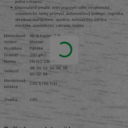
jedna s klopou
Doporučené použití: letní pracovní oděv, strojírenství,
stavebnictví, lehký průmysl, automobilový průmysl, logistika,
skladová manipulace, spedice, autoservisy, údržba,
montáže, zemědělství, zahrada, hobby
Materiálové
98 % bavlna 2 %
složení
elastan
Rozdělení
Pánské
Gramáž
250 g/m2
Normy
EN ISO 13688
48; 50; 52; 54; 56; 58;
Velikost
60; 62; 64
Montérková
CXS STRETCH
kolekce
Značka
CXS