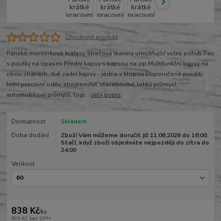
Ohodnotit produkt
Pánské montérkové kraťasy Strečová tkanina umožňující volný pohyb Pas
s poutky na opasek Přední kapsy s kapsou na zip Multifunkční kapsy na
obou stranách, dvě zadní kapsy - jedna s klopou Doporučené použití:
letní pracovní oděv, strojírenství, stavebnictví, lehký průmysl,
automobilový průmysl, logi...
celý popis
Dostupnost
Skladem
Doba dodání
Zboží Vám můžeme doručit již 11.08.2026 do 18:00.
Stačí, když zboží objednáte nejpozději do zítra do
24:00
Velikost
838 Kč
/
ks
693 Kč
bez DPH