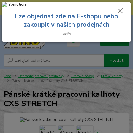
--- Spojovací materiál: 774 431 045 --- Prodejna nářadí: 731 449 423 --
- Pracovní oděvy Stružnice: 731 449 425 ---
Lze objednat zde na E-shopu nebo
0
ks
731 449 423
zakoupit v našich prodejnách
za
0,00 Kč
8.00 hod. - 16.00 hod.
Zavřít
Menu
Hledat
Úvod
Ochranné pracovní prostředky
Pracovní oděvy
Krátké kalhoty
Pánské krátké pracovní kalhoty CXS STRETCH
Pánské krátké pracovní kalhoty
CXS STRETCH