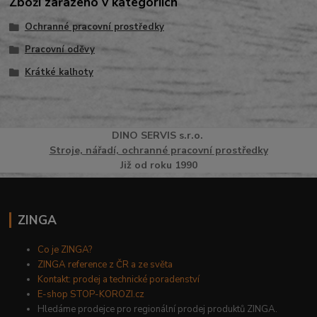
Zboží zařazeno v kategoriích
Ochranné pracovní prostředky
Pracovní oděvy
Krátké kalhoty
DINO
SERVI
S
s.r.o.
Stroje, nářadí, ochranné pracovní prostředky
Již od roku 1990
ZINGA
Co je ZINGA?
ZINGA reference z ČR a ze světa
Kontakt: prodej a technické poradenství
E-shop STOP-KOROZI.cz
Hledáme prodejce pro regionální prodej produktů ZINGA.