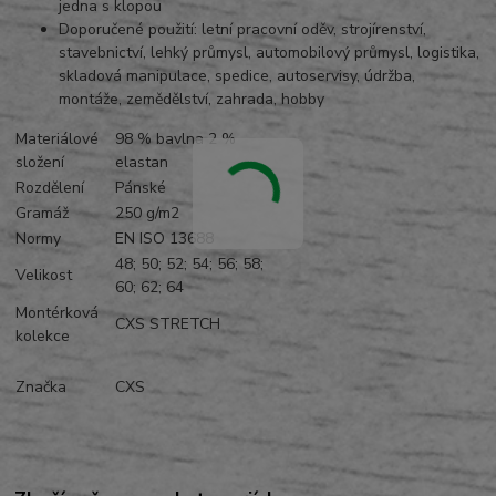
jedna s klopou
Doporučené použití: letní pracovní oděv, strojírenství,
stavebnictví, lehký průmysl, automobilový průmysl, logistika,
skladová manipulace, spedice, autoservisy, údržba,
montáže, zemědělství, zahrada, hobby
Materiálové
98 % bavlna 2 %
složení
elastan
Rozdělení
Pánské
Gramáž
250 g/m2
Normy
EN ISO 13688
48; 50; 52; 54; 56; 58;
Velikost
60; 62; 64
Montérková
CXS STRETCH
kolekce
Značka
CXS