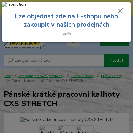
--- Spojovací materiál: 774 431 045 --- Prodejna nářadí: 731 449 423 --
- Pracovní oděvy Stružnice: 731 449 425 ---
Lze objednat zde na E-shopu nebo
0
ks
731 449 423
zakoupit v našich prodejnách
za
0,00 Kč
8.00 hod. - 16.00 hod.
Zavřít
Menu
Hledat
Úvod
Ochranné pracovní prostředky
Pracovní oděvy
Krátké kalhoty
Pánské krátké pracovní kalhoty CXS STRETCH
Pánské krátké pracovní kalhoty
CXS STRETCH