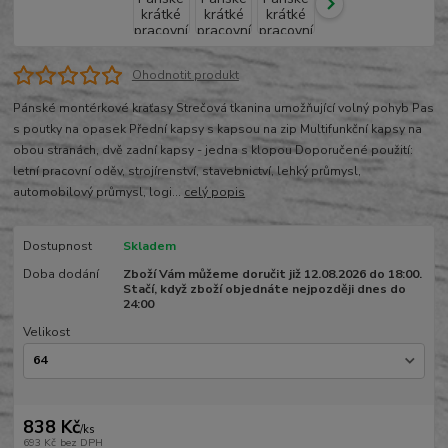
Ohodnotit produkt
Pánské montérkové kraťasy Strečová tkanina umožňující volný pohyb Pas
s poutky na opasek Přední kapsy s kapsou na zip Multifunkční kapsy na
obou stranách, dvě zadní kapsy - jedna s klopou Doporučené použití:
letní pracovní oděv, strojírenství, stavebnictví, lehký průmysl,
automobilový průmysl, logi...
celý popis
Dostupnost
Skladem
Doba dodání
Zboží Vám můžeme doručit již 12.08.2026 do 18:00.
Stačí, když zboží objednáte nejpozději dnes do
24:00
Velikost
838 Kč
/
ks
693 Kč
bez DPH