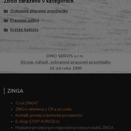
Zboží zařazeno v kategoriích
Ochranné pracovní prostředky
Pracovní oděvy
Krátké kalhoty
DINO
SERVI
S
s.r.o.
Stroje, nářadí, ochranné pracovní prostředky
Již od roku 1990
ZINGA
Co je ZINGA?
ZINGA reference z ČR a ze světa
Kontakt: prodej a technické poradenství
E-shop STOP-KOROZI.cz
Hledáme prodejce pro regionální prodej produktů ZINGA.