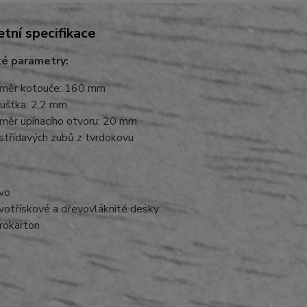
tní specifikace
ké parametry:
měr kotouče: 160 mm
ušťka: 2,2 mm
měr upínacího otvoru: 20 mm
střídavých zubů z tvrdokovu
vo
votřískové a dřevovláknité desky
rokarton