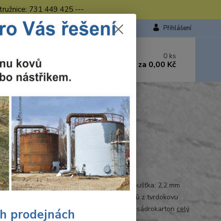
tružnice: 731 449 425 ---
Přihlášení
 si rady? Zavolejte.
0
ks
449 423
za
0,00 Kč
od. - 16.00 hod.
 160×2.2×20 18WZ NAREX
AREX
Ohodnotit produkt
dard
cké parametry: Průměr kotouče: 160 mm Tloušťka: 2,2 mm
 upínacího otvoru: 20 mm 18 střídavých zubů z tvrdokovu
í: dřevo dřevotřískové a dřevovláknité desky sádrokarton
celý
ch prodejnách