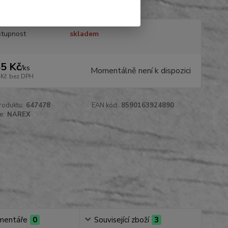
tupnost
skladem
5 Kč
/
ks
Momentálně není k dispozici
 Kč
bez DPH
roduktu:
647478
EAN kód:
8590163924890
e:
NAREX
mentáře
0
Související zboží
3