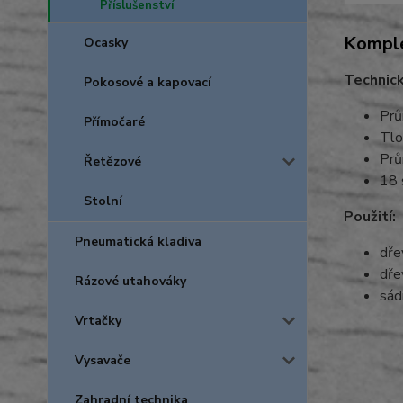
Příslušenství
Komple
Ocasky
Technic
Pokosové a kapovací
Prů
Přímočaré
Tlo
Prů
Řetězové
18 
Stolní
Použití:
Pneumatická kladiva
dře
dře
Rázové utahováky
sád
Vrtačky
Vysavače
Zahradní technika