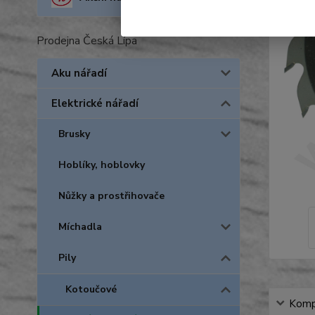
Prodejna Česká Lípa
Aku nářadí
Elektrické nářadí
Brusky
Hoblíky, hoblovky
Nůžky a prostřihovače
Míchadla
Pily
Kotoučové
Kompl