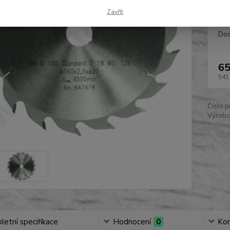
Zavřít
Dos
65
541
Číslo p
Výrobc
etní specifikace
Hodnocení
0
Ko