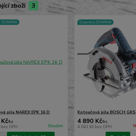
jící zboží
3
a ZDARMA
Doprava ZDARMA
vá pila NAREX EPK 16 D
Kotoučová pila BOSCH GKS
 Kč
4 890 Kč
/
ks
/
ks
Skladem
N
č
bez DPH
4 041 Kč
bez DPH