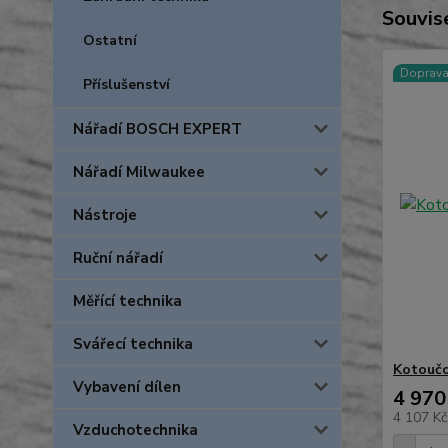
Souvise
Ostatní
Doprav
Příslušenství
Nářadí BOSCH EXPERT
Nářadí Milwaukee
Nástroje
Ruční nářadí
Měřící technika
Svářecí technika
Kotoučo
Vybavení dílen
4 970
4 107 K
Vzduchotechnika