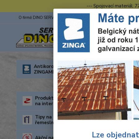
--- Spojovací materiál: 
O firmě DINO SERVIS s.r.o.
ZINGA
Fotogalerie z výstav
Úvod
E
Antikorozní nátěry
ZINGAMETALL
Pilo
Produkty za nejnižší cenu
na internetu
Tipy na dárky pro kutily a
řemeslníky
Lze objednat
Akční nabídka