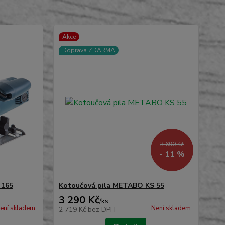
Akce
Doprava ZDARMA
3 690 Kč
- 11 %
 165
Kotoučová pila METABO KS 55
3 290 Kč
/
ks
ení skladem
Není skladem
2 719 Kč
bez DPH