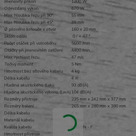
Jmenovitý příkon
1200 W
Odevzdaný výkon
670 W
Max. hloubka řezu při 90°
55 mm
Max. hloubka řezu při 45°
39 mm
Ø pilového kotouče x otvor
160 x 20 mm
Sklon od/do
‌ 0 / + 47 °
Počet otáček při volnoběhu
5600 /min
Otáčky při jmenovitém zatížení
4400 /min
Max. rychlost řezu
47 m/s
Točivý moment
5 Nm
Hmotnost bez síťového kabelu
4 kg
Délka kabelu
4 m
Hladina akustického tlaku
93 dB(A)
Hladina akustického výkonu (LwA)
104 dB(A)
Rozměry přístroje
235 mm x 242 mm x 377 mm
Rozměry balení
265 mm x 280 mm x 380 mm
Délka kabelu
4 m
Materiál kabelu
Guma
Kvalita kabelu
H05 RN - F
Hmotnost přístroje
4 kg