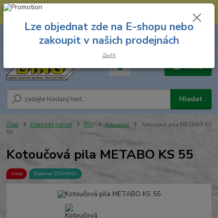
--- Spojovací materiál: 774 431 045 --- Prodejna nářadí: 731 449 423 --
- Pracovní oděvy Stružnice: 731 449 425 ---
Lze objednat zde na E-shopu nebo
0
ks
731 449 423
zakoupit v našich prodejnách
za
0,00 Kč
8.00 hod. - 16.00 hod.
Zavřít
Menu
Hledat
Úvod
Elektrické nářadí
Pily
Kotoučové
Kotoučová pila METABO KS
55
Kotoučová pila METABO KS 55
Akce
Doprava ZDARMA