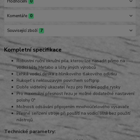
Hodnocení
0
Komentáře
0
Související zboží
7
Kompletní specifikace
Robustní ruční okružní pila, kterou lze nasadit přímo na
vodicí lišty Metabo a lišty jiných výrobců
Lehká vodicí deska z hliníkového tlakového odlitku
Rukojeť s neklouzavým povrchem softgrip
Dobře viditelný ukazatel řezu pro řezání podle rysky
Pro maximální přesnost řezu je možné dodatečné nastavení
polohy 0°
Možnosti odsávání připojením mnohoúčelového vysavače
Přesné seřízení stroje při použití na vodicí liště bez použití
nástrojů
Technické parametry: