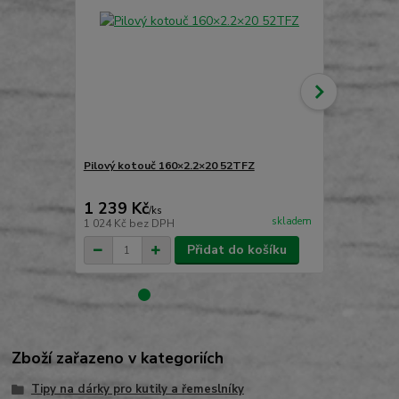
Pilový kotouč 160×2.2×20 52TFZ
Pilový koto
1 239 Kč
999 Kč
/
ks
/
ks
skladem
1 024 Kč
bez DPH
826 Kč
bez 
Přidat do košíku
Zboží zařazeno v kategoriích
Tipy na dárky pro kutily a řemeslníky