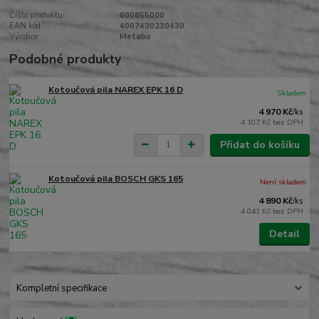
Číslo produktu:
600855000
EAN kód:
4007430230430
Výrobce:
Metabo
Podobné produkty
Kotoučová pila NAREX EPK 16 D
Skladem
4 970 Kč
/
ks
4 107 Kč
bez DPH
Přidat do košíku
Kotoučová pila BOSCH GKS 165
Není skladem
4 890 Kč
/
ks
4 041 Kč
bez DPH
Detail
Kompletní specifikace