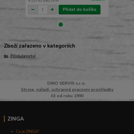
4 107 Kč
bez DPH
4 041 Kč
bez
Přidat do košíku
Zboží zařazeno v kategoriích
Příslušenství
DINO
SERVI
S
s.r.o.
Stroje, nářadí, ochranné pracovní prostředky
Již od roku 1990
ZINGA
Co je ZINGA?