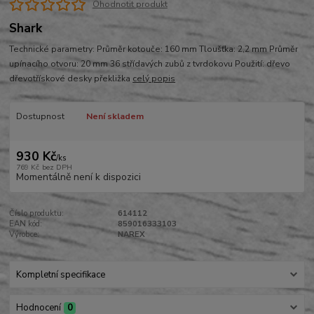
Ohodnotit produkt
Shark
Technické parametry: Průměr kotouče: 160 mm Tloušťka: 2,2 mm Průměr
upínacího otvoru: 20 mm 36 střídavých zubů z tvrdokovu Použití: dřevo
dřevotřískové desky překližka
celý popis
Dostupnost
Není skladem
930 Kč
/
ks
769 Kč
bez DPH
Momentálně není k dispozici
Číslo produktu:
614112
EAN kód:
859016333103
Výrobce:
NAREX
Kompletní specifikace
Hodnocení
0