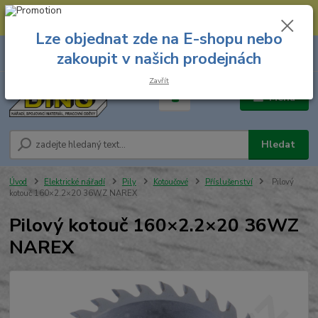
--- Spojovací materiál: 774 431 045 --- Prodejna nářadí: 731 449 423 --
- Pracovní oděvy Stružnice: 731 449 425 ---
Lze objednat zde na E-shopu nebo
0
ks
731 449 423
zakoupit v našich prodejnách
za
0,00 Kč
8.00 hod. - 16.00 hod.
Zavřít
Menu
Hledat
Úvod
Elektrické nářadí
Pily
Kotoučové
Příslušenství
Pilový
kotouč 160×2.2×20 36WZ NAREX
Pilový kotouč 160×2.2×20 36WZ
NAREX