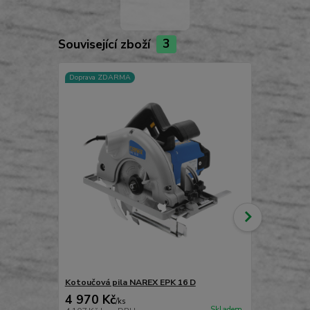
Související zboží
3
Doprava ZDARMA
Doprava ZD
Kotoučová pila NAREX EPK 16 D
Kotoučová p
4 970 Kč
4 890 Kč
/
ks
Skladem