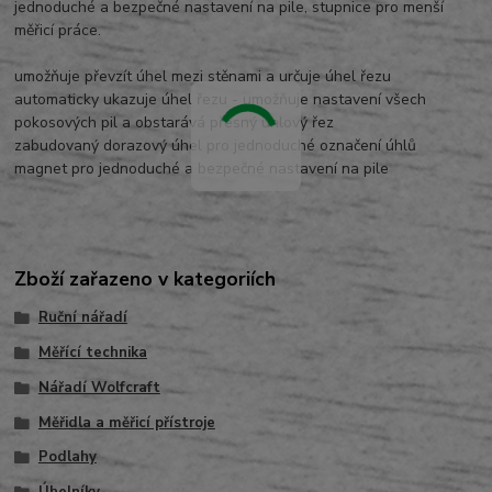
jednoduché a bezpečné nastavení na pile, stupnice pro menší
měřicí práce.
umožňuje převzít úhel mezi stěnami a určuje úhel řezu
automaticky ukazuje úhel řezu - umožňuje nastavení všech
pokosových pil a obstarává přesný úhlový řez
zabudovaný dorazový úhel pro jednoduché označení úhlů
magnet pro jednoduché a bezpečné nastavení na pile
Zboží zařazeno v kategoriích
Ruční nářadí
Měřící technika
Nářadí Wolfcraft
Měřidla a měřicí přístroje
Podlahy