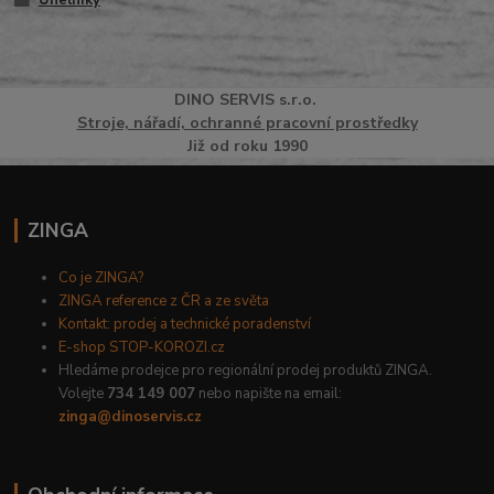
Úhelníky
DINO
SERVI
S
s.r.o.
Stroje, nářadí, ochranné pracovní prostředky
Již od roku 1990
ZINGA
Co je ZINGA?
ZINGA reference z ČR a ze světa
Kontakt: prodej a technické poradenství
E-shop STOP-KOROZI.cz
Hledáme prodejce pro regionální prodej produktů ZINGA.
Volejte
734 149 007
nebo napište na email:
zinga@dinoservis.cz