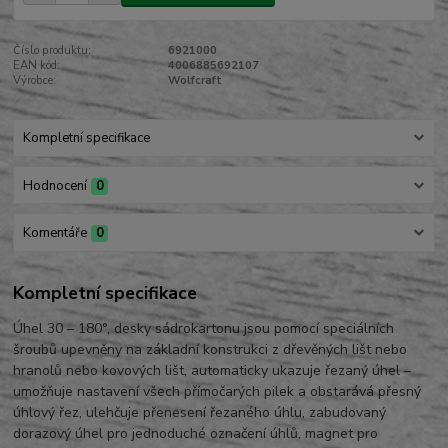
Číslo produktu:
6921000
EAN kód:
4006885692107
Výrobce:
Wolfcraft
Kompletní specifikace
Hodnocení
0
Komentáře
0
Kompletní specifikace
Úhel 30 – 180°, desky sádrokartonu jsou pomocí speciálních
šroubů upevněny na základní konstrukci z dřevěných lišt nebo
hranolů nebo kovových lišt, automaticky ukazuje řezaný úhel –
umožňuje nastavení všech přímočarých pilek a obstarává přesný
úhlový řez, ulehčuje přenesení řezaného úhlu, zabudovaný
dorazový úhel pro jednoduché označení úhlů, magnet pro