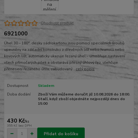
Ohodnotit produkt
6921000
Úhel 30 – 180°, desky sádrokartonu jsou pomocí speciálních šroubů
upevněny na základní konstrukci z dřevěných lišt nebo hranolů nebo
kovových lišt, automaticky ukazuje řezaný úhel – umožňuje nastavení
všech přímočarých pilek a obstarává přesný úhlový řez, ulehčuje
přenesení řezaného úhlu, zabudovaný...
celý popis
Dostupnost
Skladem
Doba dodání
Zboží Vám můžeme doručit již 10.08.2026 do 18:00.
Stačí, když zboží objednáte nejpozději dnes do
15:00
430 Kč
/
ks
355 Kč
bez DPH
Přidat do košíku