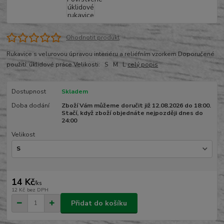
Ohodnotit produkt
Rukavice s velurovou úpravou interiéru a reliéfním vzorkem Doporučené
použití: úklidové práce Velikosti: S M L
celý popis
Dostupnost
Skladem
Doba dodání
Zboží Vám můžeme doručit již 12.08.2026 do 18:00.
Stačí, když zboží objednáte nejpozději dnes do
24:00
Velikost
14 Kč
/
ks
12 Kč
bez DPH
Přidat do košíku