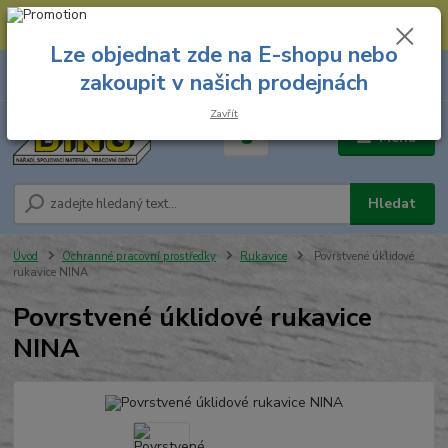
--- Spojovací materiál: 774 431 045 --- Prodejna nářadí: 731 449 423 --
- Pracovní oděvy Stružnice: 731 449 425 ---
Lze objednat zde na E-shopu nebo
0
ks
731 449 423
zakoupit v našich prodejnách
za
0,00 Kč
8.00 hod. - 16.00 hod.
Zavřít
Menu
Hledat
Úvod
Ochranné pracovní prostředky
Rukavice
Povrstvené úklidové
rukavice NINA
Povrstvené úklidové rukavice
NINA