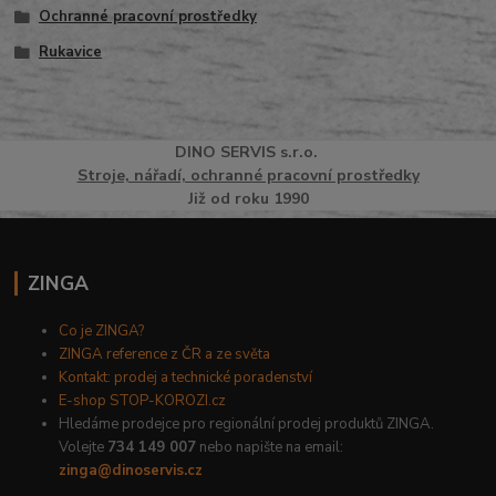
Ochranné pracovní prostředky
Rukavice
DINO
SERVI
S
s.r.o.
Stroje, nářadí, ochranné pracovní prostředky
Již od roku 1990
ZINGA
Co je ZINGA?
ZINGA reference z ČR a ze světa
Kontakt: prodej a technické poradenství
E-shop STOP-KOROZI.cz
Hledáme prodejce pro regionální prodej produktů ZINGA.
Volejte
734 149 007
nebo napište na email:
zinga@dinoservis.cz