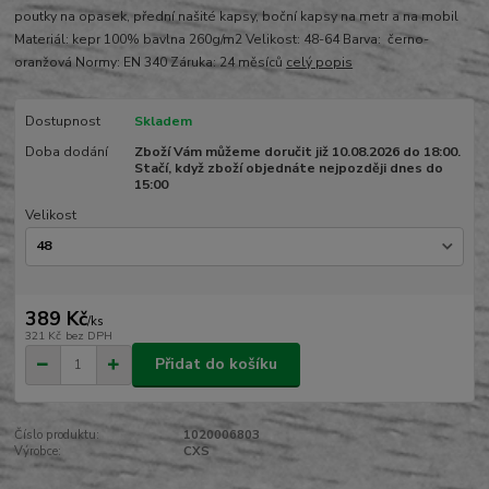
poutky na opasek, přední našité kapsy, boční kapsy na metr a na mobil
Materiál: kepr 100% bavlna 260g/m2 Velikost: 48-64 Barva: černo-
oranžová Normy: EN 340 Záruka: 24 měsíců
celý popis
Dostupnost
Skladem
Doba dodání
Zboží Vám můžeme doručit již 10.08.2026 do 18:00.
Stačí, když zboží objednáte nejpozději dnes do
15:00
Velikost
389 Kč
/
ks
321 Kč
bez DPH
Přidat do košíku
Číslo produktu:
1020006803
Výrobce:
CXS