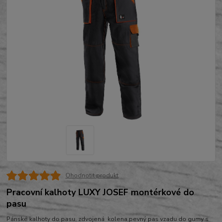
Ohodnotit produkt
Pracovní kalhoty LUXY JOSEF montérkové do
pasu
Pánské kalhoty do pasu, zdvojená kolena,pevný pas vzadu do gumy s