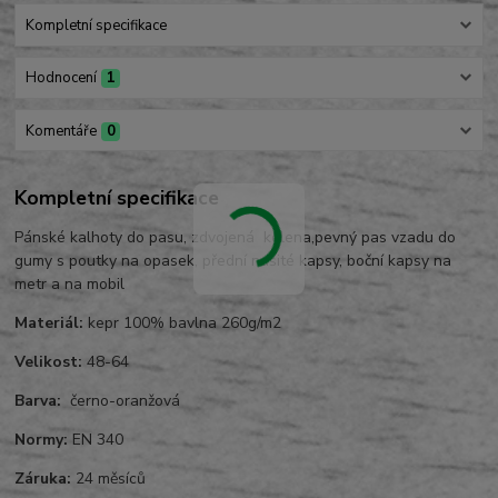
Kompletní specifikace
Hodnocení
1
Komentáře
0
Kompletní specifikace
Pánské kalhoty do pasu, zdvojená kolena,pevný pas vzadu do
gumy s poutky na opasek, přední našité kapsy, boční kapsy na
metr a na mobil
Materiál:
kepr 100% bavlna 260g/m2
Velikost:
48-64
Barva:
černo-oranžová
Normy:
EN 340
Záruka:
24 měsíců