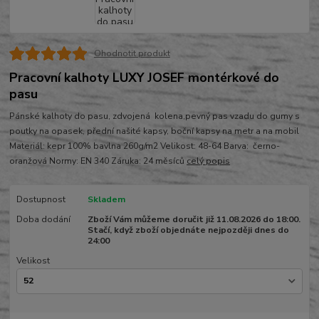
Ohodnotit produkt
Pracovní kalhoty LUXY JOSEF montérkové do
pasu
Pánské kalhoty do pasu, zdvojená kolena,pevný pas vzadu do gumy s
poutky na opasek, přední našité kapsy, boční kapsy na metr a na mobil
Materiál: kepr 100% bavlna 260g/m2 Velikost: 48-64 Barva: černo-
oranžová Normy: EN 340 Záruka: 24 měsíců
celý popis
Dostupnost
Skladem
Doba dodání
Zboží Vám můžeme doručit již 11.08.2026 do 18:00.
Stačí, když zboží objednáte nejpozději dnes do
24:00
Velikost