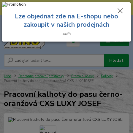
--- Spojovací materiál: 774 431 045 --- Prodejna nářadí: 731 449 423 --
- Pracovní oděvy Stružnice: 731 449 425 ---
Lze objednat zde na E-shopu nebo
0
ks
731 449 423
zakoupit v našich prodejnách
za
0,00 Kč
8.00 hod. - 16.00 hod.
Zavřít
Menu
Hledat
Úvod
Ochranné pracovní prostředky
Pracovní oděvy
Kalhoty
Pracovní kalhoty do pasu černo-oranžová CXS LUXY JOSEF
Pracovní kalhoty do pasu černo-
oranžová CXS LUXY JOSEF