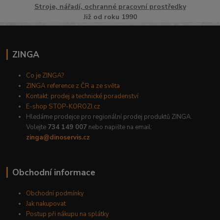
Stroje, nářadí, ochranné pracovní prostředky
Již od roku 1990
ZINGA
Co je ZINGA?
ZINGA reference z ČR a ze světa
Kontakt: prodej a technické poradenství
E-shop STOP-KOROZI.cz
Hledáme prodejce pro regionální prodej produktů ZINGA.
Volejte
734 149 007
nebo napište na email:
zinga@dinoservis.cz
Obchodní informace
Obchodní podmínky
Jak nakupovat
Postup při nákupu na splátky