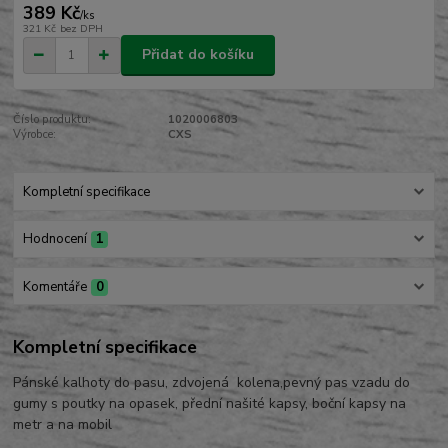
389 Kč
/
ks
321 Kč
bez DPH
Přidat do košíku
Číslo produktu:
1020006803
Výrobce:
CXS
Kompletní specifikace
Hodnocení
1
Komentáře
0
Kompletní specifikace
Pánské kalhoty do pasu, zdvojená kolena,pevný pas vzadu do
gumy s poutky na opasek, přední našité kapsy, boční kapsy na
metr a na mobil