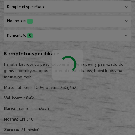
Kompletní specifikace
Hodnocení
1
Komentáře
0
Kompletní specifikace
Pánské kalhoty do pasu, zdvojená kolena,pevný pas vzadu do
gumy s poutky na opasek, přední našité kapsy, boční kapsy na
metr a na mobil
Materiál:
kepr 100% bavlna 260g/m2
Velikost:
48-64
Barva:
černo-oranžová
Normy:
EN 340
Záruka:
24 měsíců