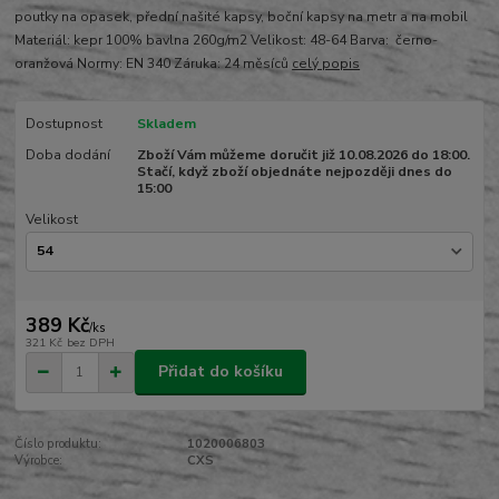
poutky na opasek, přední našité kapsy, boční kapsy na metr a na mobil
Materiál: kepr 100% bavlna 260g/m2 Velikost: 48-64 Barva: černo-
oranžová Normy: EN 340 Záruka: 24 měsíců
celý popis
Dostupnost
Skladem
Doba dodání
Zboží Vám můžeme doručit již 10.08.2026 do 18:00.
Stačí, když zboží objednáte nejpozději dnes do
15:00
Velikost
389 Kč
/
ks
321 Kč
bez DPH
Přidat do košíku
Číslo produktu:
1020006803
Výrobce:
CXS