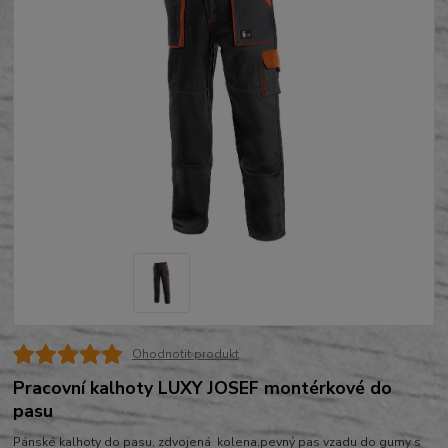
Ohodnotit produkt
Pracovní kalhoty LUXY JOSEF montérkové do
pasu
Pánské kalhoty do pasu, zdvojená kolena,pevný pas vzadu do gumy s