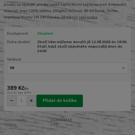
poutky na opasek, přední našité kapsy, boční kapsy na metr a na mobil
Materiál: kepr 100% bavlna 260g/m2 Velikost: 48-64 Barva: černo-
oranžová Normy: EN 340 Záruka: 24 měsíců
celý popis
Dostupnost
Skladem
Doba dodání
Zboží Vám můžeme doručit již 12.08.2026 do 18:00.
Stačí, když zboží objednáte nejpozději dnes do
24:00
Velikost
389 Kč
/
ks
321 Kč
bez DPH
Přidat do košíku
Číslo produktu:
1020006810
Výrobce:
CXS