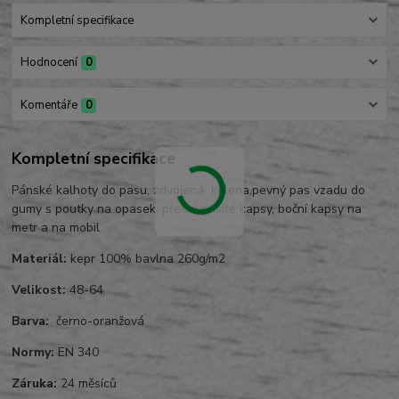
Kompletní specifikace
Hodnocení
0
Komentáře
0
Kompletní specifikace
Pánské kalhoty do pasu, zdvojená kolena,pevný pas vzadu do
gumy s poutky na opasek, přední našité kapsy, boční kapsy na
metr a na mobil
Materiál:
kepr 100% bavlna 260g/m2
Velikost:
48-64
Barva:
černo-oranžová
Normy:
EN 340
Záruka:
24 měsíců