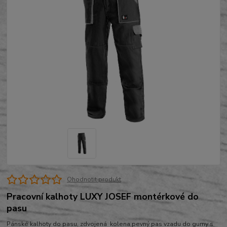
Ohodnotit produkt
Pracovní kalhoty LUXY JOSEF montérkové do
pasu
Pánské kalhoty do pasu, zdvojená kolena,pevný pas vzadu do gumy s