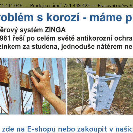
774 431 045 --- Prodejna nářadí: 731 449 423 --- Pracovní oděvy S
Obchodní podmínky
Kontakty Česká Lípa
Nevíte
Hledat
731 
8.00 h
chranné pracovní prostředky
Pracovní oděvy
Kalhoty
Pracovní 
ovní kalhoty do pasu černo-še
Prac
pasu
Pánské
s pout
 zde na E-shopu nebo zakoupit v naši