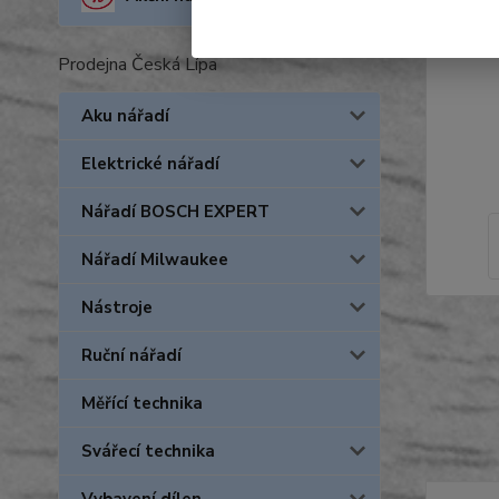
Prodejna Česká Lípa
Aku nářadí
Elektrické nářadí
Nářadí BOSCH EXPERT
Nářadí Milwaukee
Nástroje
Ruční nářadí
Měřící technika
Svářecí technika