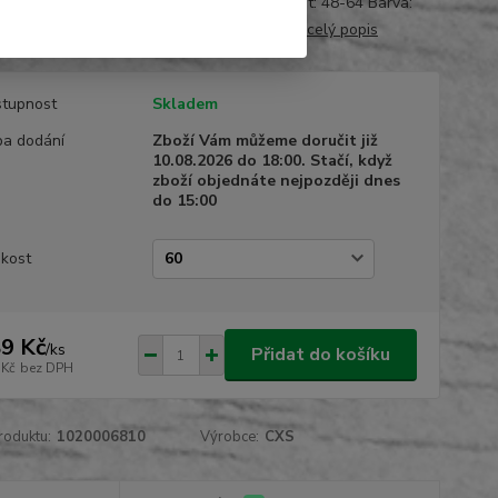
Materiál: kepr 100% bavlna 260g/m2 Velikost: 48-64 Barva:
oranžová Normy: EN 340 Záruka: 24 měsíců
celý popis
tupnost
Skladem
a dodání
Zboží Vám můžeme doručit již
10.08.2026 do 18:00. Stačí, když
zboží objednáte nejpozději dnes
do 15:00
ikost
9 Kč
/
ks
Přidat do košíku
 Kč
bez DPH
roduktu:
1020006810
Výrobce:
CXS