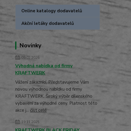
Online katalogy dodavatelů
Akční letáky dodavatelů
Novinky
09.02.2026
Výhodná nabídka od firmy
KRAFTWERK
Vážení zákaznící, Představujeme Vám
novou výhodnou nabídku od firmy
KRAFTWERK. Široký výběr dílenského
vybavení za výhodné ceny. Platnost této
akce j...
číst celé
19.11.2025
KRAFTWERK BLACK FRIDAY