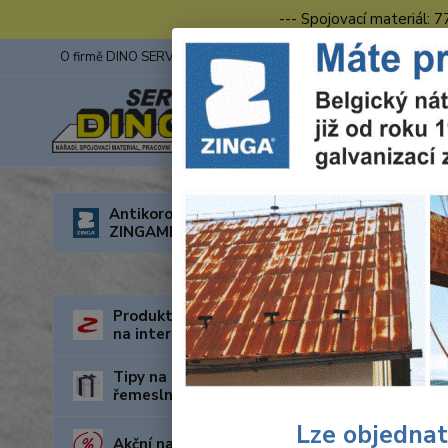
--- Spojovací materiál: 
O firmě DINO SERVIS s.r.o.
ZINGA
Fotogalerie z výstav
Úvod
O
Antikorozní nátěry
ZINGAMETALL
Prac
Produkty za nejnižší cenu
na internetu
Tipy na dárky pro kutily a
řemeslníky
Lze objednat
Akční nabídka