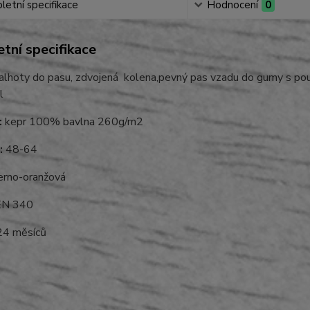
etní specifikace
Hodnocení
0
tní specifikace
lhoty do pasu, zdvojená kolena,pevný pas vzadu do gumy s pout
l
:
kepr 100% bavlna 260g/m2
:
48-64
rno-oranžová
N 340
4 měsíců