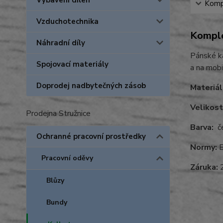
Vybavení dílen
Kompl
Vzduchotechnika
Komple
Náhradní díly
Pánské ka
Spojovací materiály
a na mobi
Doprodej nadbytečných zásob
Materiál
Velikost
Prodejna Stružnice
Barva:
če
Ochranné pracovní prostředky
Normy:
E
Pracovní oděvy
Záruka:
2
Blůzy
Bundy