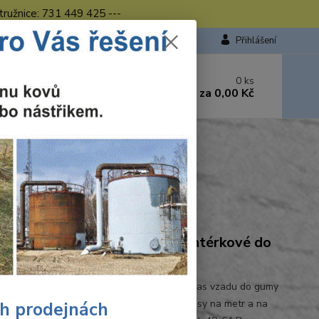
tružnice: 731 449 425 ---
Přihlášení
 si rady? Zavolejte.
0
ks
449 423
za
0,00 Kč
od. - 16.00 hod.
kalhoty do pasu černo-šedá CXS LUXY JOSEF
dá CXS LUXY JOSEF
Ohodnotit produkt
ovní kalhoty LUXY JOSEF montérkové do
 kalhoty do pasu, zdvojená kolena,pevný pas vzadu do gumy
ky na opasek, přední našité kapsy, boční kapsy na metr a na
ch prodejnách