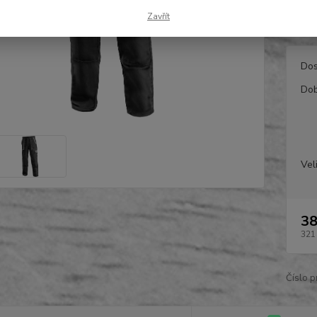
mobil 
Zavřít
černo-
Dos
Dob
Vel
38
321
Číslo p