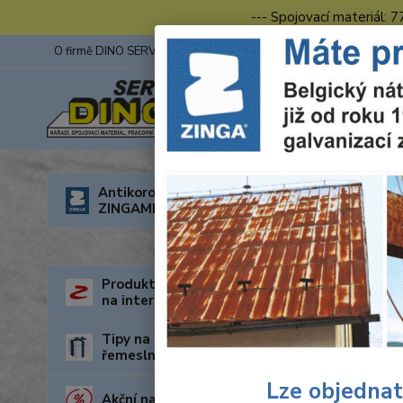
--- Spojovací materiál: 
O firmě DINO SERVIS s.r.o.
ZINGA
Fotogalerie z výstav
Úvod
O
Antikorozní nátěry
ZINGAMETALL
Prac
Produkty za nejnižší cenu
na internetu
Tipy na dárky pro kutily a
řemeslníky
Lze objednat
Akční nabídka