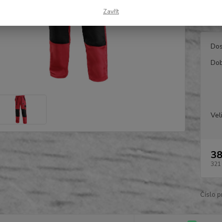
mobil 
Zavřít
červen
Dos
Dob
Vel
38
321
Číslo p