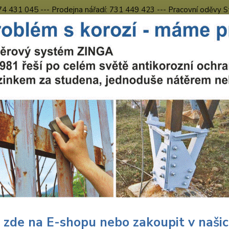
774 431 045 --- Prodejna nářadí: 731 449 423 --- Pracovní oděvy S
Obchodní podmínky
Kontakty Česká Lípa
Nevíte
Hledat
731 
8.00 h
chranné pracovní prostředky
Pracovní oděvy
Kalhoty
Pracovní 
ovní kalhoty do pasu červeno-
Prac
pasu
Pánské
s pout
 zde na E-shopu nebo zakoupit v naši