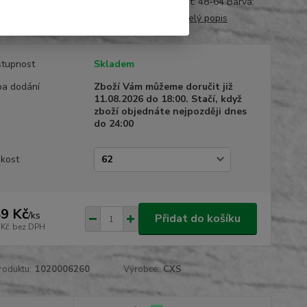
Materiál: kepr 100% bavlna 260g/m2 Velikost: 48-64 Barva:
o-černá Normy: EN 340 Záruka: 24 měsíců
celý popis
tupnost
Skladem
a dodání
Zboží Vám můžeme doručit již
11.08.2026 do 18:00. Stačí, když
zboží objednáte nejpozději dnes
do 24:00
ikost
9 Kč
/
ks
Přidat do košíku
 Kč
bez DPH
roduktu:
1020006260
Výrobce:
CXS