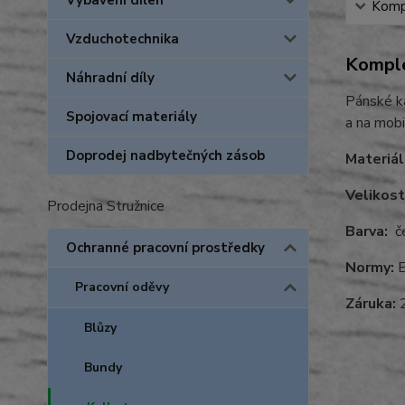
Vybavení dílen
Kompl
Vzduchotechnika
Komple
Náhradní díly
Pánské ka
Spojovací materiály
a na mobi
Doprodej nadbytečných zásob
Materiál
Velikost
Prodejna Stružnice
Barva:
če
Ochranné pracovní prostředky
Normy:
E
Pracovní oděvy
Záruka:
2
Blůzy
Bundy