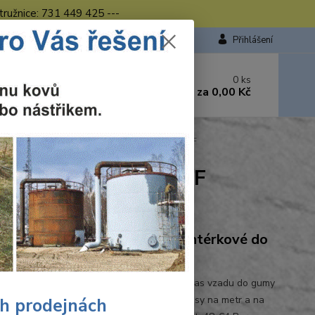
tružnice: 731 449 425 ---
Přihlášení
 si rady? Zavolejte.
0
ks
449 423
za
0,00 Kč
od. - 16.00 hod.
kalhoty do pasu červeno-černá CXS LUXY JOSEF
černá CXS LUXY JOSEF
Ohodnotit produkt
ovní kalhoty LUXY JOSEF montérkové do
 kalhoty do pasu, zdvojená kolena,pevný pas vzadu do gumy
ky na opasek, přední našité kapsy, boční kapsy na metr a na
ch prodejnách