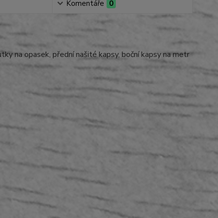
Komentáře
0
ky na opasek, přední našité kapsy, boční kapsy na metr