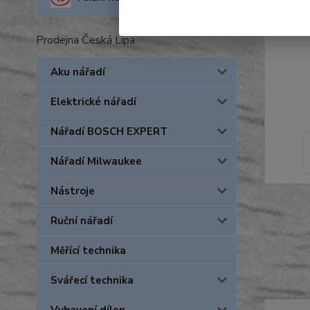
Prodejna Česká Lípa
Aku nářadí
Elektrické nářadí
Nářadí BOSCH EXPERT
Nářadí Milwaukee
Nástroje
Ruční nářadí
Měřící technika
Svářecí technika