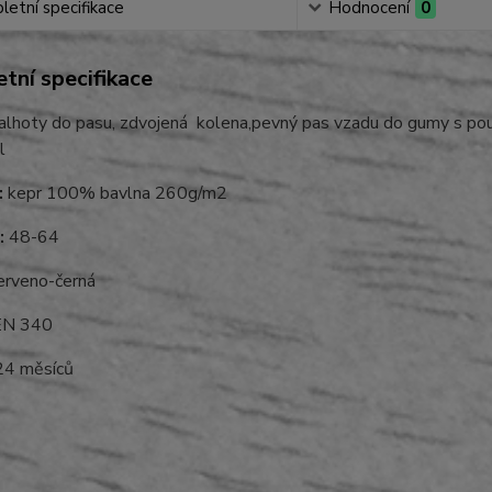
etní specifikace
Hodnocení
0
tní specifikace
lhoty do pasu, zdvojená kolena,pevný pas vzadu do gumy s pout
l
:
kepr 100% bavlna 260g/m2
:
48-64
rveno-černá
N 340
4 měsíců