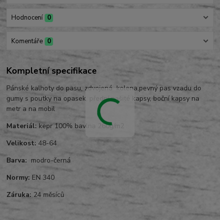
Hodnocení
0
Komentáře
0
Kompletní specifikace
Pánské kalhoty do pasu, zdvojená kolena,pevný pas vzadu do
gumy s poutky na opasek, přední našité kapsy, boční kapsy na
metr a na mobil
Materiál:
kepr 100% bavlna 260g/m2
Velikost:
48-64
Barva:
modro-černá
Normy:
EN 340
Záruka:
24 měsíců