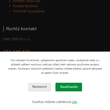
Kontakt Česká Lípa
Kontakt Stružnice
Formulář na poptávku
Rychlý kontakt
DINO SERVIS s.r.o.
731 449 423
8.00 hod. - 16.00 hod.
Pro základní funkčnost, zpříjemnění používání webu, analytické účely a v
případě udělení souhlasu také pro účely cílení reklamy využíváme soubory
prodejna@dinoservis.cz
cookies. Nastavení vlastních preferencí cookies můžete kdykoli upravit odkazem
ve spodní části stránek.
Souhlasím
Nastavení
Proč nakupovat u nás? Jsme na trhu již od roku 1990.
Souhlas můžete odmítnout
zde
.
Vytvořeno na
Eshop-rychle.cz