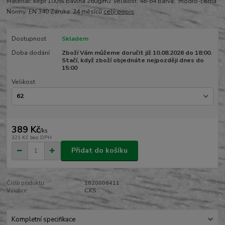
Materiál: kepr 100% bavlna 260g/m2 Velikost: 48-64 Barva: modro-černá
Normy: EN 340 Záruka: 24 měsíců
celý popis
Dostupnost
Skladem
Doba dodání
Zboží Vám můžeme doručit již 10.08.2026 do 18:00.
Stačí, když zboží objednáte nejpozději dnes do
15:00
Velikost
389 Kč
/
ks
321 Kč
bez DPH
Přidat do košíku
Číslo produktu:
1020006411
Výrobce:
CXS
Kompletní specifikace