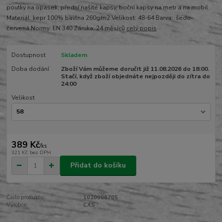
poutky na opasek, přední našité kapsy, boční kapsy na metr a na mobil
Materiál: kepr 100% bavlna 260g/m2 Velikost: 48-64 Barva: šedo-
červená Normy: EN 340 Záruka: 24 měsíců
celý popis
Dostupnost
Skladem
Doba dodání
Zboží Vám můžeme doručit již 11.08.2026 do 18:00.
Stačí, když zboží objednáte nejpozději do zítra do
24:00
Velikost
389 Kč
/
ks
321 Kč
bez DPH
Přidat do košíku
Číslo produktu:
1020006705
Výrobce:
CXS