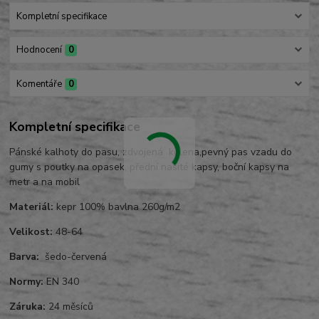
Kompletní specifikace
Hodnocení
0
Komentáře
0
Kompletní specifikace
Pánské kalhoty do pasu, zdvojená kolena,pevný pas vzadu do
gumy s poutky na opasek, přední našité kapsy, boční kapsy na
metr a na mobil
Materiál:
kepr 100% bavlna 260g/m2
Velikost:
48-64
Barva:
šedo-červená
Normy:
EN 340
Záruka:
24 měsíců