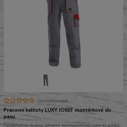
Ohodnotit produkt
Pracovní kalhoty LUXY JOSEF montérkové do
pasu
Pánské kalhoty do pasu, zdvojená kolena,pevný pas vzadu do gumy s