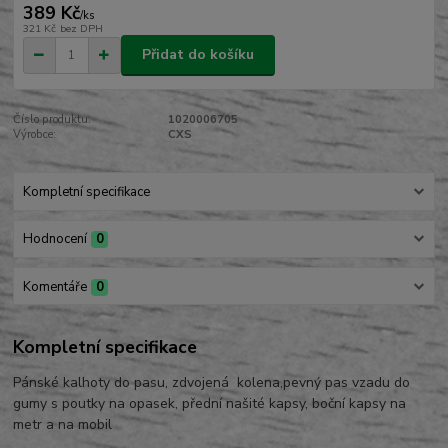
389 Kč
/
ks
321 Kč
bez DPH
Přidat do košíku
Číslo produktu:
1020006705
Výrobce:
CXS
Kompletní specifikace
Hodnocení
0
Komentáře
0
Kompletní specifikace
Pánské kalhoty do pasu, zdvojená kolena,pevný pas vzadu do
gumy s poutky na opasek, přední našité kapsy, boční kapsy na
metr a na mobil