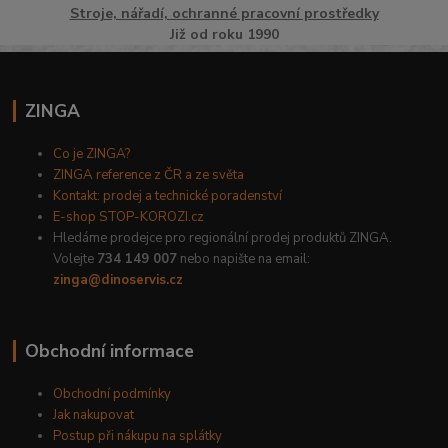
Stroje, nářadí, ochranné pracovní prostředky
Již od roku 1990
ZINGA
Co je ZINGA?
ZINGA reference z ČR a ze světa
Kontakt: prodej a technické poradenství
E-shop STOP-KOROZI.cz
Hledáme prodejce pro regionální prodej produktů ZINGA.
Volejte
734 149 007
nebo napište na email:
zinga@dinoservis.cz
Obchodní informace
Obchodní podmínky
Jak nakupovat
Postup při nákupu na splátky