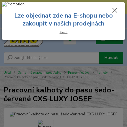
--- Spojovací materiál: 774 431 045 --- Prodejna nářadí: 731 449 423 --
- Pracovní oděvy Stružnice: 731 449 425 ---
Lze objednat zde na E-shopu nebo
0
ks
731 449 423
zakoupit v našich prodejnách
za
0,00 Kč
8.00 hod. - 16.00 hod.
Zavřít
Menu
Hledat
Úvod
Ochranné pracovní prostředky
Pracovní oděvy
Kalhoty
Pracovní kalhoty do pasu šedo-červené CXS LUXY JOSEF
Pracovní kalhoty do pasu šedo-
červené CXS LUXY JOSEF