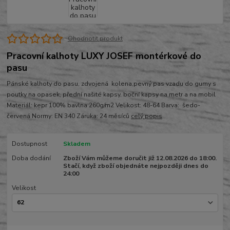
Ohodnotit produkt
Pracovní kalhoty LUXY JOSEF montérkové do
pasu
Pánské kalhoty do pasu, zdvojená kolena,pevný pas vzadu do gumy s
poutky na opasek, přední našité kapsy, boční kapsy na metr a na mobil
Materiál: kepr 100% bavlna 260g/m2 Velikost: 48-64 Barva: šedo-
červená Normy: EN 340 Záruka: 24 měsíců
celý popis
Dostupnost
Skladem
Doba dodání
Zboží Vám můžeme doručit již 12.08.2026 do 18:00.
Stačí, když zboží objednáte nejpozději dnes do
24:00
Velikost