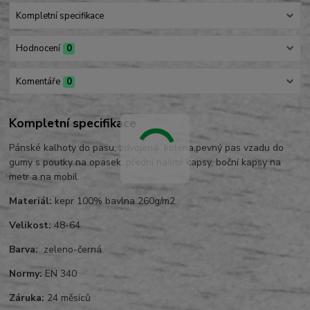
Kompletní specifikace
Hodnocení
0
Komentáře
0
Kompletní specifikace
Pánské kalhoty do pasu, zdvojená kolena,pevný pas vzadu do
gumy s poutky na opasek, přední našité kapsy, boční kapsy na
metr a na mobil
Materiál:
kepr 100% bavlna 260g/m2
Velikost:
48-64
Barva:
zeleno-černá
Normy:
EN 340
Záruka:
24 měsíců