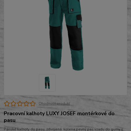
Ohodnotit produkt
Pracovní kalhoty LUXY JOSEF montérkové do
pasu
Pánské kalhoty do pasu, zdvojená kolena,pevný pas vzadu do gumy s