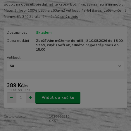
poutky na opasek, přední našité kapsy, boční kapsy na metr a na mobil
Materiál: kepr 100% bavlna 260g/m2 Velikost: 48-64 Barva: zeleno-černá
Normy: EN 340 Záruka: 24 měsíců
celý popis
Dostupnost
Skladem
Doba dodání
Zboží Vám můžeme doručit již 10.08.2026 do 18:00.
Stačí, když zboží objednáte nejpozději dnes do
15:00
Velikost
389 Kč
/
ks
321 Kč
bez DPH
Přidat do košíku
Číslo produktu:
1020006510
Výrobce:
CXS