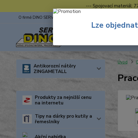
--- Spojovací materiál: 
O firmě DINO SERVIS s.r.o.
ZINGA
Fotogalerie z výstav
Lze objednat
Úvod
O
Antikorozní nátěry
ZINGAMETALL
Prac
Produkty za nejnižší cenu
na internetu
Tipy na dárky pro kutily a
řemeslníky
Akční nabídka