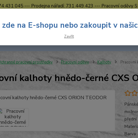
774 431 045 --- Prodejna nářadí: 731 449 423 --- Pracovní oděvy S
Obchodní podmínky
Kontakty Česká Lípa
 zde na E-shopu nebo zakoupit v naši
Nevíte
Hledat
Zavřít
731 
8.00 h
chranné pracovní prostředky
Pracovní oděvy
Kalhoty
Pracovní
ovní kalhoty hnědo-černé CX
Pánské
možnost
přední
Materi
Barva: