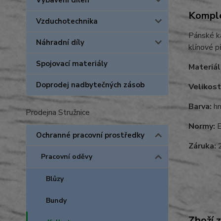
Vybavení dílen
Komple
Vzduchotechnika
Pánské ka
Náhradní díly
klínové p
Spojovací materiály
Materiál
Doprodej nadbytečných zásob
Velikost
Barva:
hn
Prodejna Stružnice
Normy:
E
Ochranné pracovní prostředky
Záruka:
2
Pracovní oděvy
Blůzy
Bundy
Zboží 