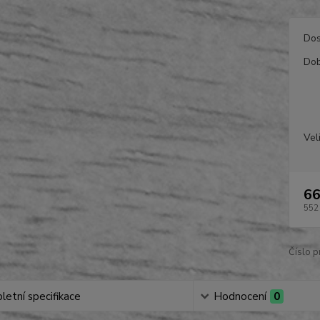
Dos
Dob
Vel
66
552
Číslo p
etní specifikace
Hodnocení
0