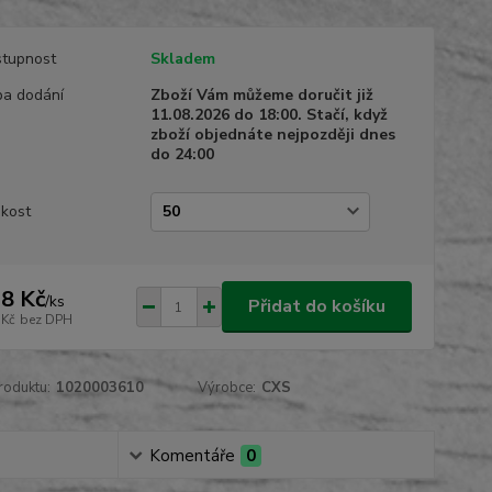
tupnost
Skladem
a dodání
Zboží Vám můžeme doručit již
11.08.2026 do 18:00. Stačí, když
zboží objednáte nejpozději dnes
do 24:00
ikost
8 Kč
/
ks
Přidat do košíku
 Kč
bez DPH
roduktu:
1020003610
Výrobce:
CXS
Komentáře
0