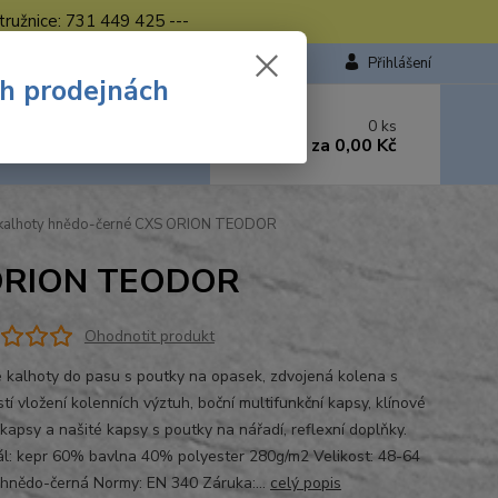
tružnice: 731 449 425 ---
Přihlášení
ch prodejnách
 si rady? Zavolejte.
0
ks
449 423
za
0,00 Kč
od. - 16.00 hod.
 kalhoty hnědo-černé CXS ORION TEODOR
S ORION TEODOR
Ohodnotit produkt
 kalhoty do pasu s poutky na opasek, zdvojená kolena s
í vložení kolenních výztuh, boční multifunkční kapsy, klínové
 kapsy a našité kapsy s poutky na nářadí, reflexní doplňky.
ál: kepr 60% bavlna 40% polyester 280g/m2 Velikost: 48-64
 hnědo-černá Normy: EN 340 Záruka:...
celý popis