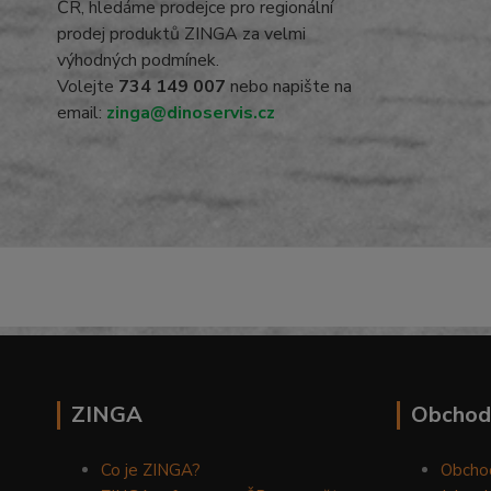
ČR, hledáme prodejce pro regionální
prodej produktů ZINGA za velmi
výhodných podmínek.
Volejte
734 149 007
nebo napište na
email:
zinga@dinoservis.cz
ZINGA
Obchod
Co je ZINGA?
Obcho