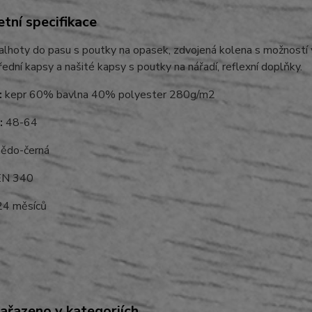
tní specifikace
lhoty do pasu s poutky na opasek, zdvojená kolena s možností vl
řední kapsy a našité kapsy s poutky na nářadí, reflexní doplňky.
:
kepr 60% bavlna 40% polyester 280g/m2
:
48-64
ědo-černá
N 340
4 měsíců
zařazeno v kategoriích