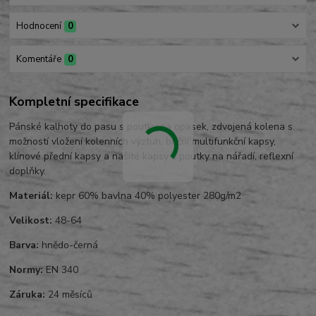
Hodnocení
0
Komentáře
0
Kompletní specifikace
Pánské kalhoty do pasu s poutky na opasek, zdvojená kolena s
možností vložení kolenních výztuh, boční multifunkční kapsy,
klínové přední kapsy a našité kapsy s poutky na nářadí, reflexní
doplňky.
Materiál:
kepr 60% bavlna 40% polyester 280g/m2
Velikost:
48-64
Barva:
hnědo-černá
Normy:
EN 340
Záruka:
24 měsíců