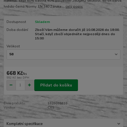
Materiál: kepr 60% bavlna 40% polyester 280g/m2 Velikost: 48-64 Barva:
hnědo-černá Normy: EN 340 Záruka:...
celý popis
Dostupnost
Skladem
Doba dodání
Zboží Vám můžeme doručit již 10.08.2026 do 18:00.
Stačí, když zboží objednáte nejpozději dnes do
15:00
Velikost
668 Kč
/
ks
552 Kč
bez DPH
Přidat do košíku
Číslo produktu:
1020003610
Výrobce:
CXS
Kompletní specifikace