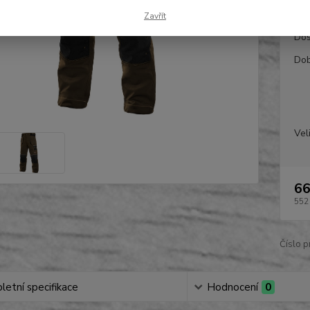
Zavřít
Dos
Dob
Vel
66
552
Číslo p
etní specifikace
Hodnocení
0