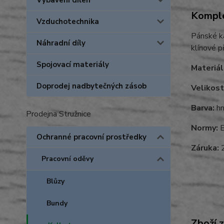
Vybavení dílen
Komple
Vzduchotechnika
Pánské ka
Náhradní díly
klínové p
Spojovací materiály
Materiál
Doprodej nadbytečných zásob
Velikost
Barva:
hn
Prodejna Stružnice
Normy:
E
Ochranné pracovní prostředky
Záruka:
2
Pracovní oděvy
Blůzy
Bundy
Zboží 