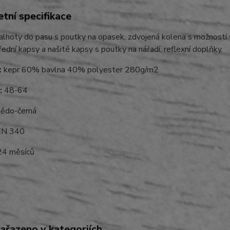
tní specifikace
lhoty do pasu s poutky na opasek, zdvojená kolena s možností vl
řední kapsy a našité kapsy s poutky na nářadí, reflexní doplňky.
:
kepr 60% bavlna 40% polyester 280g/m2
:
48-64
ědo-černá
N 340
4 měsíců
zařazeno v kategoriích