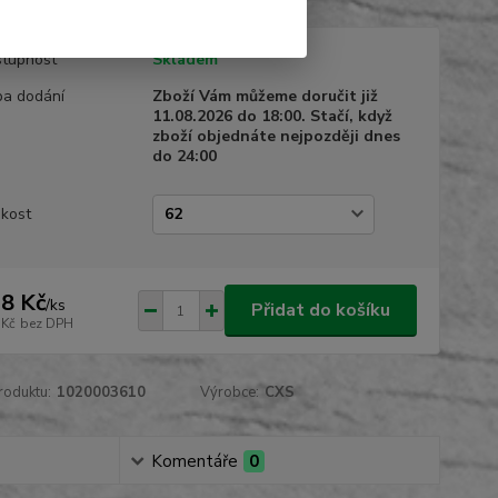
tupnost
Skladem
a dodání
Zboží Vám můžeme doručit již
11.08.2026 do 18:00. Stačí, když
zboží objednáte nejpozději dnes
do 24:00
ikost
8 Kč
/
ks
Přidat do košíku
 Kč
bez DPH
roduktu:
1020003610
Výrobce:
CXS
Komentáře
0