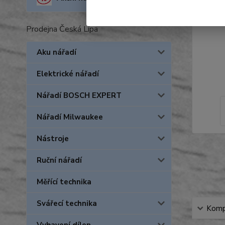
Prodejna Česká Lípa
Aku nářadí
Elektrické nářadí
Nářadí BOSCH EXPERT
Nářadí Milwaukee
Nástroje
Ruční nářadí
Měřící technika
Svářecí technika
Kompl