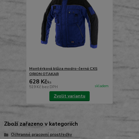
Montérková blůza modro-černá CXS
ORION OTAKAR
628 Kč
/
ks
skladem
519 Kč
bez DPH
Zvolit variantu
Zboží zařazeno v kategoriích
Ochranné pracovní prostředky