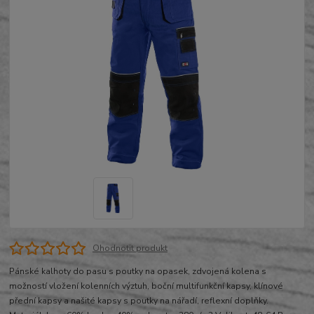
Ohodnotit produkt
Pánské kalhoty do pasu s poutky na opasek, zdvojená kolena s
možností vložení kolenních výztuh, boční multifunkční kapsy, klínové
přední kapsy a našité kapsy s poutky na nářadí, reflexní doplňky.