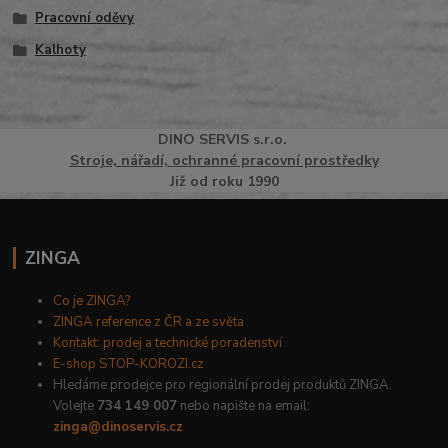
Pracovní oděvy
Kalhoty
DINO
SERVI
S
s.r.o.
Stroje, nářadí, ochranné pracovní prostředky
Již od roku 1990
ZINGA
Co je ZINGA?
ZINGA reference z ČR a ze světa
Kontakt: prodej a technické poradenství
E-shop STOP-KOROZI.cz
Hledáme prodejce pro regionální prodej produktů ZINGA.
Volejte
734 149 007
nebo napište na email:
zinga@dinoservis.cz