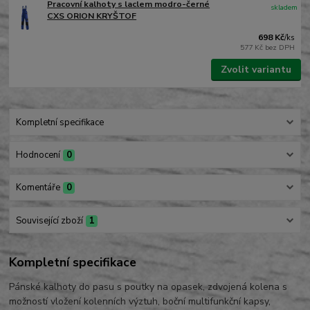
Pracovní kalhoty s laclem modro-černé
skladem
CXS ORION KRYŠTOF
698 Kč
/
ks
577 Kč
bez DPH
Zvolit variantu
Kompletní specifikace
Hodnocení
0
Komentáře
0
Související zboží
1
Kompletní specifikace
Pánské kalhoty do pasu s poutky na opasek, zdvojená kolena s
možností vložení kolenních výztuh, boční multifunkční kapsy,