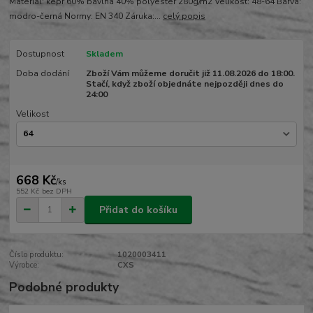
Materiál: kepr 60% bavlna 40% polyester 280g/m2 Velikost: 48-64 Barva:
modro-černá Normy: EN 340 Záruka:...
celý popis
Dostupnost
Skladem
Doba dodání
Zboží Vám můžeme doručit již 11.08.2026 do 18:00.
Stačí, když zboží objednáte nejpozději dnes do
24:00
Velikost
668 Kč
/
ks
552 Kč
bez DPH
Přidat do košíku
Číslo produktu:
1020003411
Výrobce:
CXS
Podobné produkty