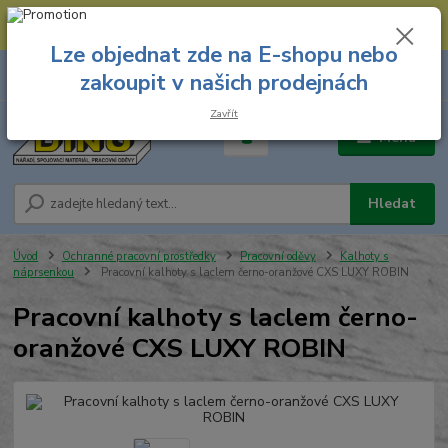
--- Spojovací materiál: 774 431 045 --- Prodejna nářadí: 731 449 423 --
- Pracovní oděvy Stružnice: 731 449 425 ---
Lze objednat zde na E-shopu nebo
0
ks
731 449 423
zakoupit v našich prodejnách
za
0,00 Kč
8.00 hod. - 16.00 hod.
Zavřít
Menu
Hledat
Úvod
Ochranné pracovní prostředky
Pracovní oděvy
Kalhoty s
náprsenkou
Pracovní kalhoty s laclem černo-oranžové CXS LUXY ROBIN
Pracovní kalhoty s laclem černo-
oranžové CXS LUXY ROBIN