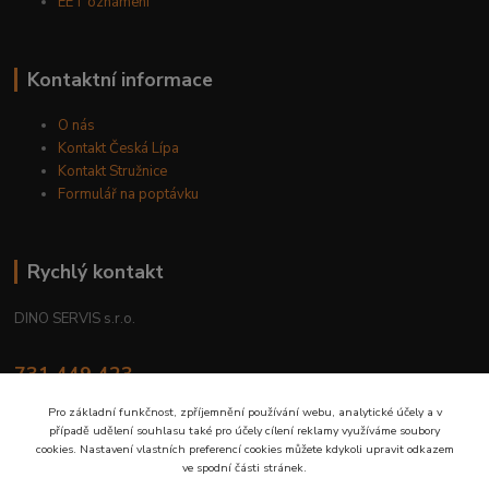
EET oznámení
Kontaktní informace
O nás
Kontakt Česká Lípa
Kontakt Stružnice
Formulář na poptávku
Rychlý kontakt
DINO SERVIS s.r.o.
731 449 423
8.00 hod. - 16.00 hod.
Pro základní funkčnost, zpříjemnění používání webu, analytické účely a v
případě udělení souhlasu také pro účely cílení reklamy využíváme soubory
prodejna@dinoservis.cz
cookies. Nastavení vlastních preferencí cookies můžete kdykoli upravit odkazem
ve spodní části stránek.