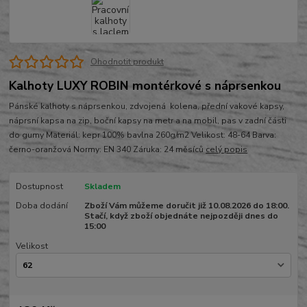
Ohodnotit produkt
Kalhoty LUXY ROBIN montérkové s náprsenkou
Pánské kalhoty s náprsenkou, zdvojená kolena, přední vakové kapsy,
náprsní kapsa na zip, boční kapsy na metr a na mobil, pas v zadní části
do gumy Materiál: kepr 100% bavlna 260g/m2 Velikost: 48-64 Barva:
černo-oranžová Normy: EN 340 Záruka: 24 měsíců
celý popis
Dostupnost
Skladem
Doba dodání
Zboží Vám můžeme doručit již 10.08.2026 do 18:00.
Stačí, když zboží objednáte nejpozději dnes do
15:00
Velikost