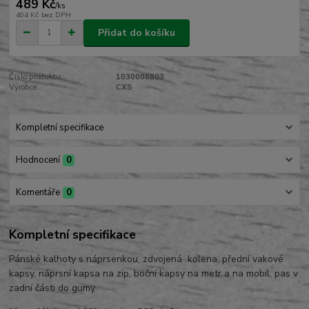
489 Kč
/
ks
404 Kč
bez DPH
Přidat do košíku
Číslo produktu:
1030006803
Výrobce:
CXS
Kompletní specifikace
Hodnocení
0
Komentáře
0
Kompletní specifikace
Pánské kalhoty s náprsenkou, zdvojená kolena, přední vakové
kapsy, náprsní kapsa na zip, boční kapsy na metr a na mobil, pas v
zadní části do gumy