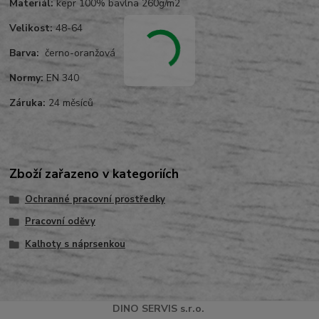
Materiál:
kepr 100% bavlna 260g/m2
Velikost:
48-64
Barva:
černo-oranžová
Normy:
EN 340
Záruka:
24 měsíců
Zboží zařazeno v kategoriích
Ochranné pracovní prostředky
Pracovní oděvy
Kalhoty s náprsenkou
DINO
SERVI
S
s.r.o.