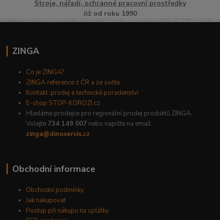
Stroje, nářadí, ochranné pracovní prostředky
Již od roku 1990
ZINGA
Co je ZINGA?
ZINGA reference z ČR a ze světa
Kontakt: prodej a technické poradenství
E-shop STOP-KOROZI.cz
Hledáme prodejce pro regionální prodej produktů ZINGA.
Volejte
734 149 007
nebo napište na email:
zinga@dinoservis.cz
Obchodní informace
Obchodní podmínky
Jak nakupovat
Postup při nákupu na splátky