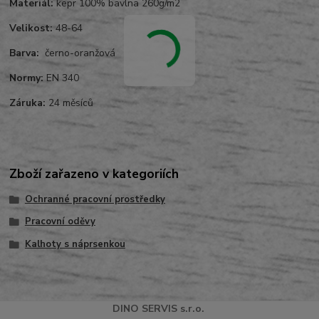
Materiál:
kepr 100% bavlna 260g/m2
Velikost:
48-64
Barva:
černo-oranžová
Normy:
EN 340
Záruka:
24 měsíců
Zboží zařazeno v kategoriích
Ochranné pracovní prostředky
Pracovní oděvy
Kalhoty s náprsenkou
DINO
SERVI
S
s.r.o.