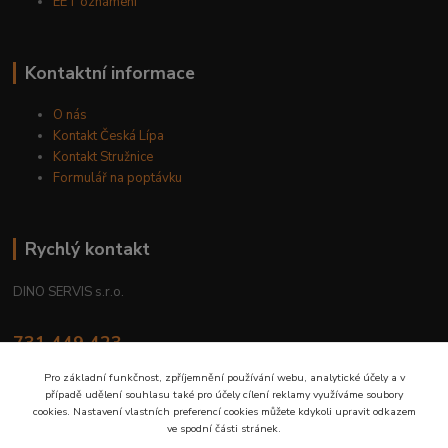
EET oznámení
Kontaktní informace
O nás
Kontakt Česká Lípa
Kontakt Stružnice
Formulář na poptávku
Rychlý kontakt
DINO SERVIS s.r.o.
731 449 423
8.00 hod. - 16.00 hod.
Pro základní funkčnost, zpříjemnění používání webu, analytické účely a v
případě udělení souhlasu také pro účely cílení reklamy využíváme soubory
prodejna@dinoservis.cz
cookies. Nastavení vlastních preferencí cookies můžete kdykoli upravit odkazem
ve spodní části stránek.