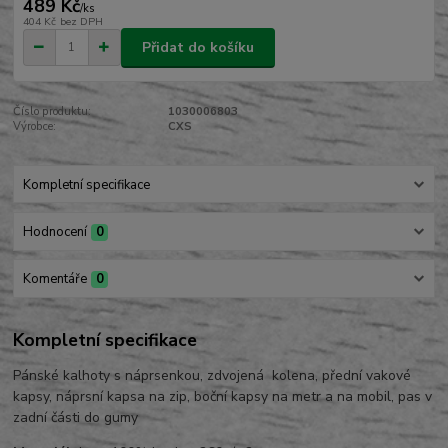
489 Kč
/
ks
404 Kč
bez DPH
Přidat do košíku
Číslo produktu:
1030006803
Výrobce:
CXS
Kompletní specifikace
Hodnocení
0
Komentáře
0
Kompletní specifikace
Pánské kalhoty s náprsenkou, zdvojená kolena, přední vakové
kapsy, náprsní kapsa na zip, boční kapsy na metr a na mobil, pas v
zadní části do gumy