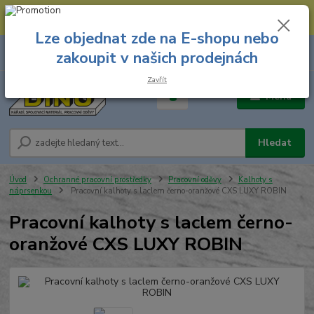
--- Spojovací materiál: 774 431 045 --- Prodejna nářadí: 731 449 423 --
- Pracovní oděvy Stružnice: 731 449 425 ---
Lze objednat zde na E-shopu nebo
0
ks
731 449 423
zakoupit v našich prodejnách
za
0,00 Kč
8.00 hod. - 16.00 hod.
Zavřít
Menu
Hledat
Úvod
Ochranné pracovní prostředky
Pracovní oděvy
Kalhoty s
náprsenkou
Pracovní kalhoty s laclem černo-oranžové CXS LUXY ROBIN
Pracovní kalhoty s laclem černo-
oranžové CXS LUXY ROBIN