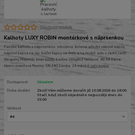
Ohodnotit produkt
Kalhoty LUXY ROBIN montérkové s náprsenkou
Pánské kalhoty s náprsenkou, zdvojená kolena, přední vakové kapsy,
náprsní kapsa na zip, boční kapsy na metr a na mobil, pas v zadní části
do gumy Materiál: kepr 100% bavlna 260g/m2 Velikost: 48-64 Barva:
černo-oranžová Normy: EN 340 Záruka: 24 měsíců
celý popis
Dostupnost
Skladem
Doba dodání
Zboží Vám můžeme doručit již 10.08.2026 do 18:00.
Stačí, když zboží objednáte nejpozději dnes do
15:00
Velikost