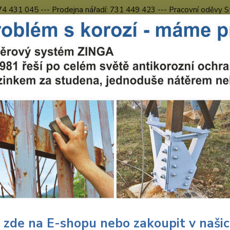
774 431 045 --- Prodejna nářadí: 731 449 423 --- Pracovní oděvy S
Obchodní podmínky
Kontakty Česká Lípa
Nevíte
Hledat
731 
8.00 h
chranné pracovní prostředky
Pracovní oděvy
Kalhoty s náprsenkou
ovní kalhoty s laclem červeno
Kalh
nápr
Pánské
kapsy,
 zde na E-shopu nebo zakoupit v naši