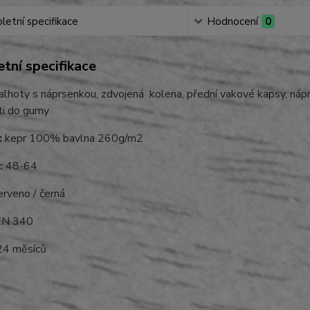
etní specifikace
Hodnocení
0
tní specifikace
lhoty s náprsenkou, zdvojená kolena, přední vakové kapsy, náprs
ti do gumy
:
kepr 100% bavlna 260g/m2
:
48-64
rveno / černá
N 340
4 měsíců