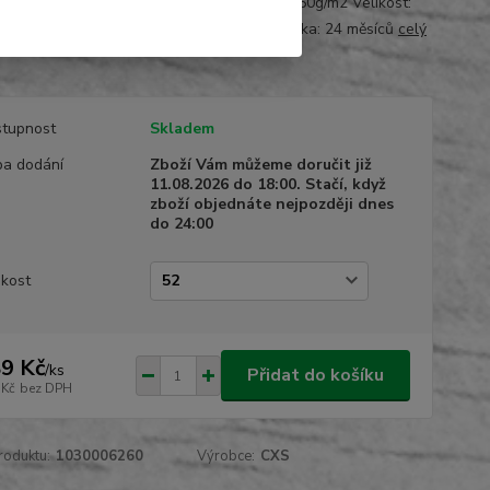
části do gumy Materiál: kepr 100% bavlna 260g/m2 Velikost:
Barva: červeno / černá Normy: EN 340 Záruka: 24 měsíců
celý
tupnost
Skladem
a dodání
Zboží Vám můžeme doručit již
11.08.2026 do 18:00. Stačí, když
zboží objednáte nejpozději dnes
do 24:00
ikost
9 Kč
/
ks
Přidat do košíku
 Kč
bez DPH
roduktu:
1030006260
Výrobce:
CXS