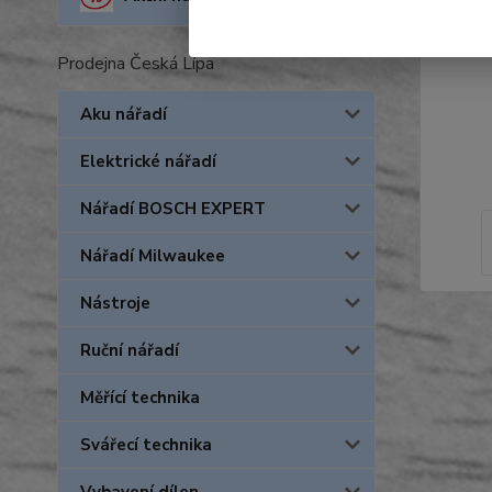
Prodejna Česká Lípa
Aku nářadí
Elektrické nářadí
Nářadí BOSCH EXPERT
Nářadí Milwaukee
Nástroje
Ruční nářadí
Měřící technika
Svářecí technika