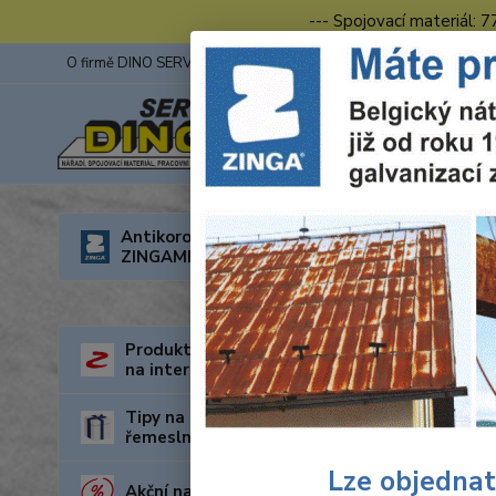
--- Spojovací materiál: 
O firmě DINO SERVIS s.r.o.
ZINGA
Fotogalerie z výstav
Úvod
O
Antikorozní nátěry
ZINGAMETALL
Prac
Produkty za nejnižší cenu
na internetu
Tipy na dárky pro kutily a
řemeslníky
Lze objednat
Akční nabídka