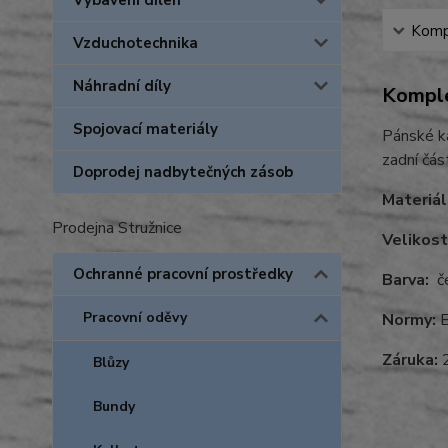
Vybavení dílen
Kompl
Vzduchotechnika
Náhradní díly
Komple
Spojovací materiály
Pánské ka
zadní čás
Doprodej nadbytečných zásob
Materiál
Prodejna Stružnice
Velikost
Ochranné pracovní prostředky
Barva:
če
Pracovní oděvy
Normy:
E
Záruka:
2
Blůzy
Bundy