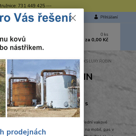
tružnice: 731 449 425 ---
Přihlášení
 si rady? Zavolejte.
0
ks
449 423
za
0,00 Kč
od. - 16.00 hod.
Pracovní kalhoty s laclem červeno-černé CXS LUXY ROBIN
-černé CXS LUXY ROBIN
Ohodnotit produkt
oty LUXY ROBIN montérkové s
senkou
 kalhoty s náprsenkou, zdvojená kolena, přední vakové
 náprsní kapsa na zip, boční kapsy na metr a na mobil, pas v
ch prodejnách