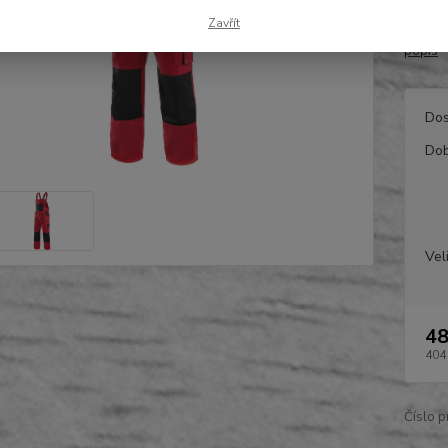
zadní 
Zavřít
48-64 
popis
Dos
Dob
Vel
48
404
Číslo p