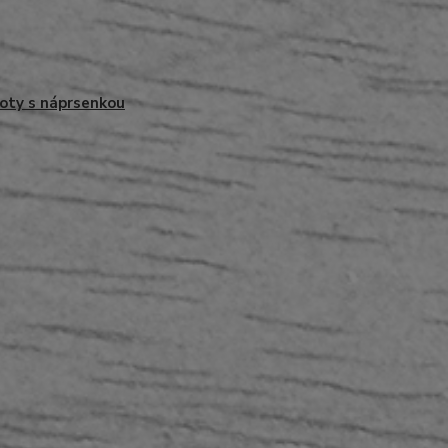
oty s náprsenkou