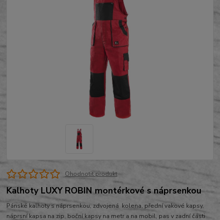
Ohodnotit produkt
Kalhoty LUXY ROBIN montérkové s náprsenkou
Pánské kalhoty s náprsenkou, zdvojená kolena, přední vakové kapsy,
náprsní kapsa na zip, boční kapsy na metr a na mobil, pas v zadní části