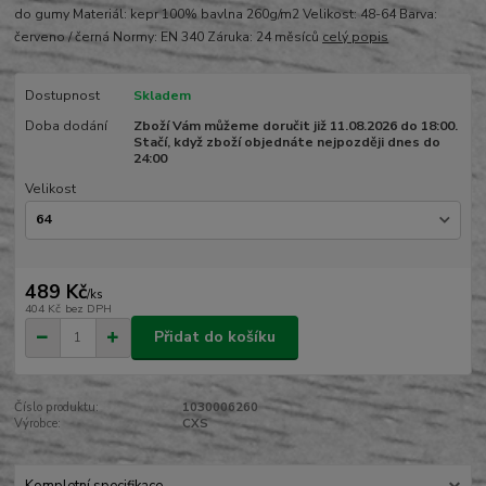
do gumy Materiál: kepr 100% bavlna 260g/m2 Velikost: 48-64 Barva:
červeno / černá Normy: EN 340 Záruka: 24 měsíců
celý popis
Dostupnost
Skladem
Doba dodání
Zboží Vám můžeme doručit již 11.08.2026 do 18:00.
Stačí, když zboží objednáte nejpozději dnes do
24:00
Velikost
489 Kč
/
ks
404 Kč
bez DPH
Přidat do košíku
Číslo produktu:
1030006260
Výrobce:
CXS