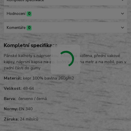
Kompletní specifikace
Hodnocení
0
Komentáře
0
Kompletní specifikace
Pánské kalhoty s náprsenkou, zdvojená kolena, přední vakové
kapsy, náprsní kapsa na zip, boční kapsy na metr a na mobil, pas v
zadní části do gumy
Materiál:
kepr 100% bavlna 260g/m2
Velikost:
48-64
Barva:
červeno / černá
Normy:
EN 340
Záruka:
24 měsíců