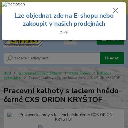
--- Spojovací materiál: 774 431 045 --- Prodejna nářadí: 731 449 423 --
- Pracovní oděvy Stružnice: 731 449 425 ---
Lze objednat zde na E-shopu nebo
0
ks
731 449 423
zakoupit v našich prodejnách
za
0,00 Kč
8.00 hod. - 16.00 hod.
Zavřít
Menu
Hledat
Úvod
Ochranné pracovní prostředky
Pracovní oděvy
Kalhoty s
náprsenkou
Pracovní kalhoty s laclem hnědo-černé CXS ORION KRYŠTOF
Pracovní kalhoty s laclem hnědo-
černé CXS ORION KRYŠTOF