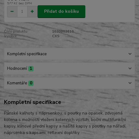
577 Kč
bez DPH
Přidat do košíku
Číslo produktu:
1030003610
Výrobce:
CXS
Kompletní specifikace
Hodnocení
1
Komentáře
0
Kompletní specifikace
Pánské kalhoty s náprsenkou, s poutky na opasek, zdvojená
kolena s možností vložení kolenních výztuh, boční multifunkční
kapsy, klínové přední kapsy a našité kapsy s poutky na nářadí,
náprsenka s kapsami, reflexní doplňky.