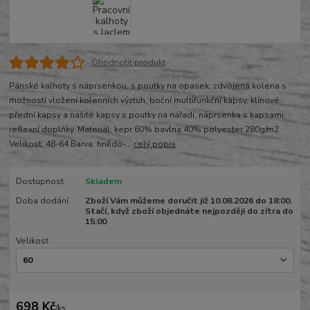
Ohodnotit produkt
Pánské kalhoty s náprsenkou, s poutky na opasek, zdvojená kolena s
možností vložení kolenních výztuh, boční multifunkční kapsy, klínové
přední kapsy a našité kapsy s poutky na nářadí, náprsenka s kapsami,
reflexní doplňky. Materiál: kepr 60% bavlna 40% polyester 280g/m2
Velikost: 48-64 Barva: hnědo-...
celý popis
Dostupnost
Skladem
Doba dodání
Zboží Vám můžeme doručit již 10.08.2026 do 18:00.
Stačí, když zboží objednáte nejpozději do zítra do
15:00
Velikost
698 Kč
/
ks