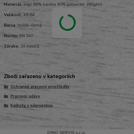
Materiál:
kepr 60% bavlna 40% polyester 280g/m2
Velikost:
48-64
Barva:
hnědo-černá
Normy:
EN 340
Záruka:
24 měsíců
Zboží zařazeno v kategoriích
Ochranné pracovní prostředky
Pracovní oděvy
Kalhoty s náprsenkou
DINO
SERVI
S
s.r.o.