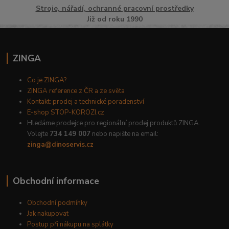
Stroje, nářadí, ochranné pracovní prostředky
Již od roku 1990
ZINGA
Co je ZINGA?
ZINGA reference z ČR a ze světa
Kontakt: prodej a technické poradenství
E-shop STOP-KOROZI.cz
Hledáme prodejce pro regionální prodej produktů ZINGA.
Volejte
734 149 007
nebo napište na email:
zinga@dinoservis.cz
Obchodní informace
Obchodní podmínky
Jak nakupovat
Postup při nákupu na splátky