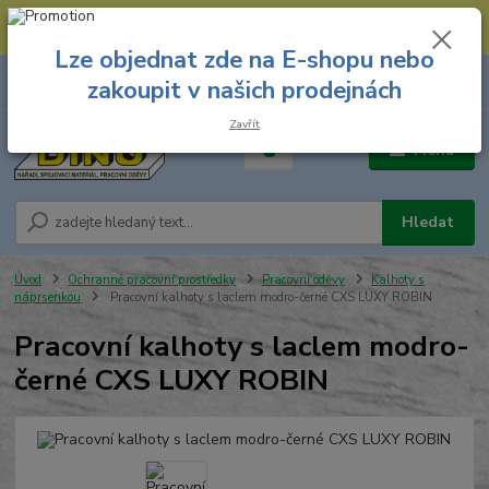
--- Spojovací materiál: 774 431 045 --- Prodejna nářadí: 731 449 423 --
- Pracovní oděvy Stružnice: 731 449 425 ---
Lze objednat zde na E-shopu nebo
0
ks
731 449 423
zakoupit v našich prodejnách
za
0,00 Kč
8.00 hod. - 16.00 hod.
Zavřít
Menu
Hledat
Úvod
Ochranné pracovní prostředky
Pracovní oděvy
Kalhoty s
náprsenkou
Pracovní kalhoty s laclem modro-černé CXS LUXY ROBIN
Pracovní kalhoty s laclem modro-
černé CXS LUXY ROBIN