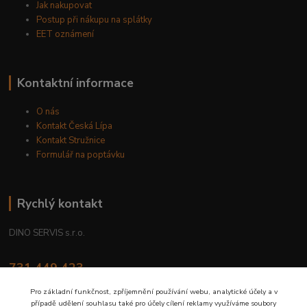
Jak nakupovat
Postup při nákupu na splátky
EET oznámení
Kontaktní informace
O nás
Kontakt Česká Lípa
Kontakt Stružnice
Formulář na poptávku
Rychlý kontakt
DINO SERVIS s.r.o.
731 449 423
8.00 hod. - 16.00 hod.
Pro základní funkčnost, zpříjemnění používání webu, analytické účely a v
případě udělení souhlasu také pro účely cílení reklamy využíváme soubory