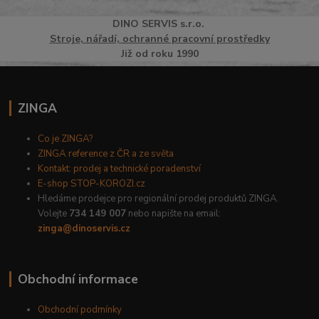
DINO
SERVI
S
s.r.o.
Stroje, nářadí, ochranné pracovní prostředky
Již od roku 1990
ZINGA
Co je ZINGA?
ZINGA reference z ČR a ze světa
Kontakt: prodej a technické poradenství
E-shop STOP-KOROZI.cz
Hledáme prodejce pro regionální prodej produktů ZINGA.
Volejte
734 149 007
nebo napište na email:
zinga@dinoservis.cz
Obchodní informace
Obchodní podmínky