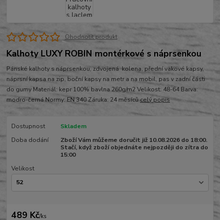
Ohodnotit produkt
Kalhoty LUXY ROBIN montérkové s náprsenkou
Pánské kalhoty s náprsenkou, zdvojená kolena, přední vakové kapsy,
náprsní kapsa na zip, boční kapsy na metr a na mobil, pas v zadní části
do gumy Materiál: kepr 100% bavlna 260g/m2 Velikost: 48-64 Barva:
modro-černá Normy: EN 340 Záruka: 24 měsíců
celý popis
Dostupnost
Skladem
Doba dodání
Zboží Vám můžeme doručit již 10.08.2026 do 18:00.
Stačí, když zboží objednáte nejpozději do zítra do
15:00
Velikost
489 Kč
/
ks