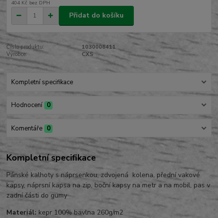
404 Kč
bez DPH
Přidat do košíku
Číslo produktu:
1030006411
Výrobce:
CXS
Kompletní specifikace
Hodnocení
0
Komentáře
0
Kompletní specifikace
Pánské kalhoty s náprsenkou, zdvojená kolena, přední vakové
kapsy, náprsní kapsa na zip, boční kapsy na metr a na mobil, pas v
zadní části do gumy
Materiál:
kepr 100% bavlna 260g/m2