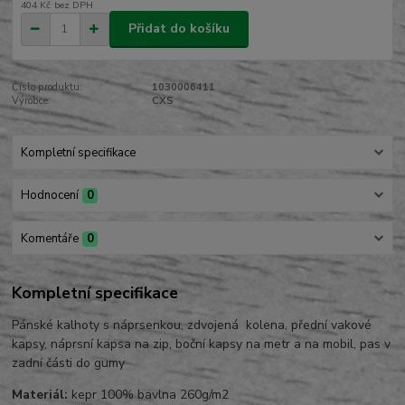
404 Kč
bez DPH
Přidat do košíku
Číslo produktu:
1030006411
Výrobce:
CXS
Kompletní specifikace
Hodnocení
0
Komentáře
0
Kompletní specifikace
Pánské kalhoty s náprsenkou, zdvojená kolena, přední vakové
kapsy, náprsní kapsa na zip, boční kapsy na metr a na mobil, pas v
zadní části do gumy
Materiál:
kepr 100% bavlna 260g/m2