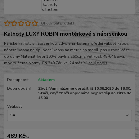
Ohodnotit produkt
Kalhoty LUXY ROBIN montérkové s náprsenkou
Pánské kalhoty s náprsenkou, zdvojená kolena, přední vakové kapsy,
náprsní kapsa na zip, boční kapsy na metr a na mobil, pas v zadní části
do gumy Materiál: kepr 100% bavlna 260g/m2 Velikost: 48-64 Barva:
modro-černá Normy: EN 340 Záruka: 24 měsíců
celý popis
Dostupnost
Skladem
Doba dodání
Zboží Vám můžeme doručit již 10.08.2026 do 18:00.
Stačí, když zboží objednáte nejpozději do zítra do
15:00
Velikost
489 Kč
/
ks