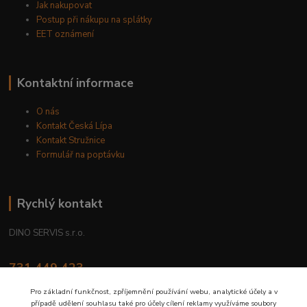
Jak nakupovat
Postup při nákupu na splátky
EET oznámení
Kontaktní informace
O nás
Kontakt Česká Lípa
Kontakt Stružnice
Formulář na poptávku
Rychlý kontakt
DINO SERVIS s.r.o.
731 449 423
8.00 hod. - 16.00 hod.
Pro základní funkčnost, zpříjemnění používání webu, analytické účely a v
případě udělení souhlasu také pro účely cílení reklamy využíváme soubory