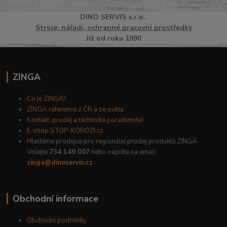
DINO
SERVI
S
s.r.o.
Stroje, nářadí, ochranné pracovní prostředky
Již od roku 1990
ZINGA
Co je ZINGA?
ZINGA reference z ČR a ze světa
Kontakt: prodej a technické poradenství
E-shop STOP-KOROZI.cz
Hledáme prodejce pro regionální prodej produktů ZINGA.
Volejte
734 149 007
nebo napište na email:
zinga@dinoservis.cz
Obchodní informace
Obchodní podmínky