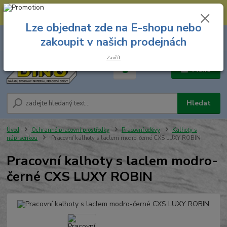
--- Spojovací materiál: 774 431 045 --- Prodejna nářadí: 731 449 423 --
- Pracovní oděvy Stružnice: 731 449 425 ---
Lze objednat zde na E-shopu nebo
0
ks
731 449 423
zakoupit v našich prodejnách
za
0,00 Kč
8.00 hod. - 16.00 hod.
Zavřít
Menu
Hledat
Úvod
Ochranné pracovní prostředky
Pracovní oděvy
Kalhoty s
náprsenkou
Pracovní kalhoty s laclem modro-černé CXS LUXY ROBIN
Pracovní kalhoty s laclem modro-
černé CXS LUXY ROBIN