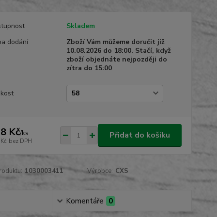
tupnost
Skladem
a dodání
Zboží Vám můžeme doručit již
10.08.2026 do 18:00. Stačí, když
zboží objednáte nejpozději do
zítra do 15:00
ikost
8 Kč
/
ks
Přidat do košíku
 Kč
bez DPH
roduktu:
1030003411
Výrobce:
CXS
Komentáře
0