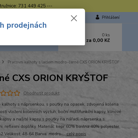
tružnice: 731 449 425 ---
Přihlášení
ch prodejnách
 si rady? Zavolejte.
0
ks
449 423
za
0,00 Kč
od. - 16.00 hod.
Pracovní kalhoty s laclem modro-černé CXS ORION KRYŠTOF
černé CXS ORION KRYŠTOF
Ohodnotit produkt
 kalhoty s náprsenkou, s poutky na opasek, zdvojená kolena
stí vložení kolenních výztuh, boční multifunkční kapsy, klínové
 kapsy a našité kapsy s poutky na nářadí, náprsenka s
i, reflexní doplňky. Materiál: kepr 60% bavlna 40% polyester
2 Velikost: 48-64 Barva: modro-...
celý popis