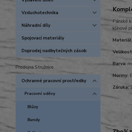
Vybavení dílen
Komple
Vzduchotechnika
Pánské ka
Náhradní díly
klínové p
Spojovací materiály
Materiál
Doprodej nadbytečných zásob
Velikost
Barva:
mo
Prodejna Stružnice
Normy:
E
Ochranné pracovní prostředky
Záruka:
2
Pracovní oděvy
Blůzy
Bundy
Zboží 