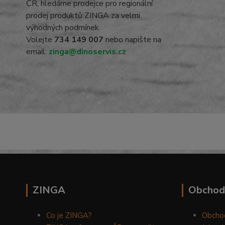
ČR, hledáme prodejce pro regionální
prodej produktů ZINGA za velmi
výhodných podmínek.
Volejte
734 149 007
nebo napište na
email:
zinga@dinoservis.cz
ZINGA
Obchod
Co je ZINGA?
Obcho