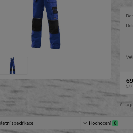
Dos
Dob
Vel
69
577
Číslo p
etní specifikace
Hodnocení
0