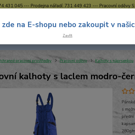
774 431 045 --- Prodejna nářadí: 731 449 423 --- Pracovní oděvy S
Obchodní podmínky
Kontakty Česká Lípa
 zde na E-shopu nebo zakoupit v naši
Nevíte
Hledat
Zavřít
731 
8.00 h
chranné pracovní prostředky
Pracovní oděvy
Kalhoty s náprsenkou
ovní kalhoty s laclem modro-
Pánské
s možno
přední
kapsam
280g/m