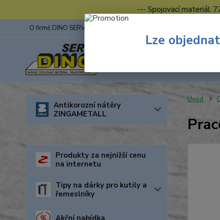
--- Spojovací materiál: 
O firmě DINO SERVIS s.r.o.
ZINGA
Fotogalerie z výstav
Lze objednat
Úvod
O
Antikorozní nátěry
ZINGAMETALL
Prac
Produkty za nejnižší cenu
na internetu
Tipy na dárky pro kutily a
řemeslníky
Akční nabídka