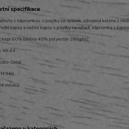
tní specifikace
lhoty s náprsenkou, s poutky na opasek, zdvojená kolena s možno
řední kapsy a našité kapsy s poutky na nářadí, náprsenka s kapsam
:
kepr 60% bavlna 40% polyester 280g/m2
:
48-64
dro-černá
N 340
4 měsíců
zařazeno v kategoriích