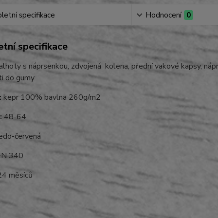
etní specifikace
Hodnocení
0
tní specifikace
lhoty s náprsenkou, zdvojená kolena, přední vakové kapsy, náprs
ti do gumy
:
kepr 100% bavlna 260g/m2
:
48-64
do-červená
N 340
4 měsíců