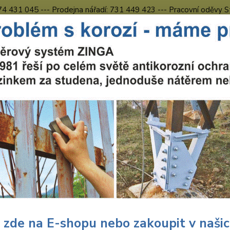
774 431 045 --- Prodejna nářadí: 731 449 423 --- Pracovní oděvy S
Obchodní podmínky
Kontakty Česká Lípa
Nevíte
Hledat
731 
8.00 h
chranné pracovní prostředky
Pracovní oděvy
Kalhoty s náprsenkou
ovní kalhoty s laclem šedo-če
Kalh
nápr
Pánské
kapsy,
 zde na E-shopu nebo zakoupit v naši