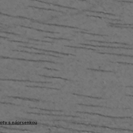
oty s náprsenkou