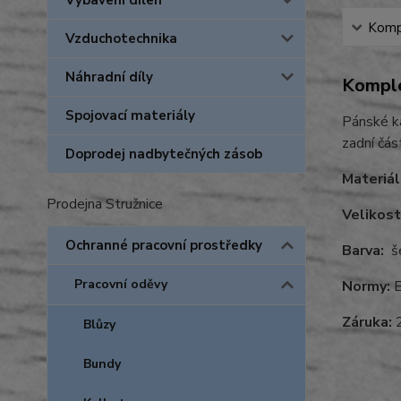
Vybavení dílen
Kompl
Vzduchotechnika
Náhradní díly
Komple
Spojovací materiály
Pánské ka
zadní čás
Doprodej nadbytečných zásob
Materiál
Prodejna Stružnice
Velikost
Ochranné pracovní prostředky
Barva:
še
Pracovní oděvy
Normy:
E
Záruka:
2
Blůzy
Bundy