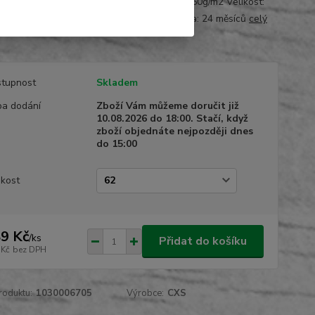
části do gumy Materiál: kepr 100% bavlna 260g/m2 Velikost:
Barva: šedo-červená Normy: EN 340 Záruka: 24 měsíců
celý
tupnost
Skladem
a dodání
Zboží Vám můžeme doručit již
10.08.2026 do 18:00. Stačí, když
zboží objednáte nejpozději dnes
do 15:00
ikost
9 Kč
/
ks
Přidat do košíku
 Kč
bez DPH
roduktu:
1030006705
Výrobce:
CXS