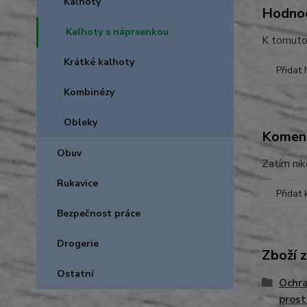
Kalhoty
Hodno
Kalhoty s náprsenkou
K tomuto 
Krátké kalhoty
Přidat
Kombinézy
Obleky
Komen
Obuv
Zatím nik
Rukavice
Přidat
Bezpečnost práce
Drogerie
Zboží 
Ostatní
Ochra
prost