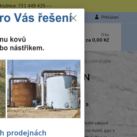
tružnice: 731 449 425 ---
Přihlášení
 si rady? Zavolejte.
0
ks
449 423
za
0,00 Kč
od. - 16.00 hod.
Pracovní kalhoty s laclem šedo-červené CXS LUXY ROBIN
rvené CXS LUXY ROBIN
Ohodnotit produkt
oty LUXY ROBIN montérkové s
senkou
 kalhoty s náprsenkou, zdvojená kolena, přední vakové
 náprsní kapsa na zip, boční kapsy na metr a na mobil, pas v
ch prodejnách