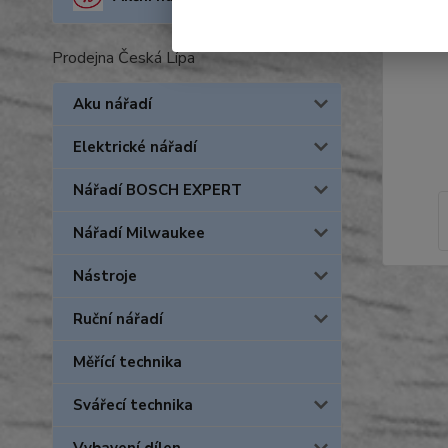
Prodejna Česká Lípa
Aku nářadí
Elektrické nářadí
Nářadí BOSCH EXPERT
Nářadí Milwaukee
Nástroje
Ruční nářadí
Měřící technika
Svářecí technika