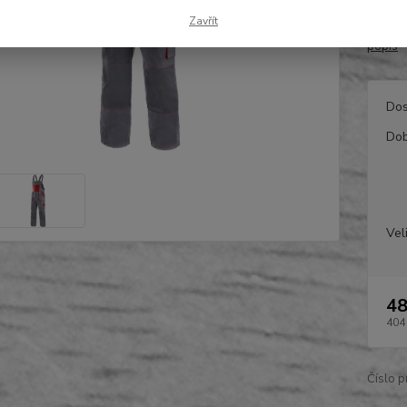
zadní 
Zavřít
48-64 
popis
Dos
Dob
Vel
48
404
Číslo p