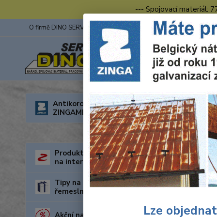
--- Spojovací materiál: 
O firmě DINO SERVIS s.r.o.
ZINGA
Fotogalerie z výstav
Úvod
O
Antikorozní nátěry
ZINGAMETALL
Prac
Produkty za nejnižší cenu
na internetu
Tipy na dárky pro kutily a
řemeslníky
Lze objednat
Akční nabídka