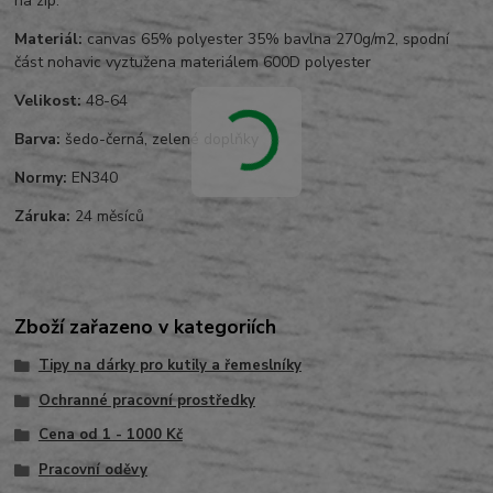
na zip.
Materiál:
canvas 65% polyester 35% bavlna 270g/m2, spodní
část nohavic vyztužena materiálem 600D polyester
Velikost:
48-64
Barva:
šedo-černá, zelené doplňky
Normy:
EN340
Záruka:
24 měsíců
Zboží zařazeno v kategoriích
Tipy na dárky pro kutily a řemeslníky
Ochranné pracovní prostředky
Cena od 1 - 1000 Kč
Pracovní oděvy