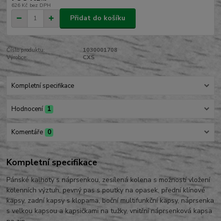
626 Kč
bez DPH
Přidat do košíku
Číslo produktu:
1030001708
Výrobce:
CXS
Kompletní specifikace
Hodnocení
1
Komentáře
0
Kompletní specifikace
Pánské kalhoty s náprsenkou, zesílená kolena s možností vložení
kolenních výztuh, pevný pas s poutky na opasek, přední klínové
kapsy, zadní kapsy s klopama, boční multifunkční kapsy, náprsenka
s velkou kapsou a kapsičkami na tužky, vnitřní náprsenková kapsa