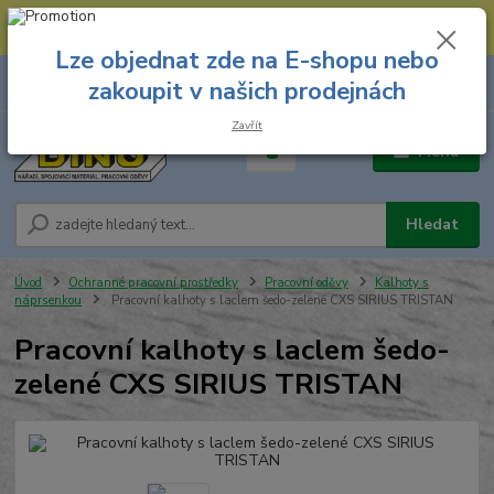
--- Spojovací materiál: 774 431 045 --- Prodejna nářadí: 731 449 423 --
- Pracovní oděvy Stružnice: 731 449 425 ---
Lze objednat zde na E-shopu nebo
0
ks
731 449 423
zakoupit v našich prodejnách
za
0,00 Kč
8.00 hod. - 16.00 hod.
Zavřít
Menu
Hledat
Úvod
Ochranné pracovní prostředky
Pracovní oděvy
Kalhoty s
náprsenkou
Pracovní kalhoty s laclem šedo-zelené CXS SIRIUS TRISTAN
Pracovní kalhoty s laclem šedo-
zelené CXS SIRIUS TRISTAN