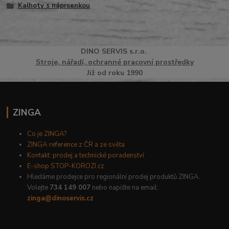
Kalhoty s náprsenkou
DINO
SERVI
S
s.r.o.
Stroje, nářadí, ochranné pracovní prostředky
Již od roku 1990
ZINGA
Co je ZINGA?
ZINGA reference z ČR a ze světa
Kontakt: prodej a technické poradenství
E-shop STOP-KOROZI.cz
Hledáme prodejce pro regionální prodej produktů ZINGA.
Volejte
734 149 007
nebo napište na email:
zinga@dinoservis.cz