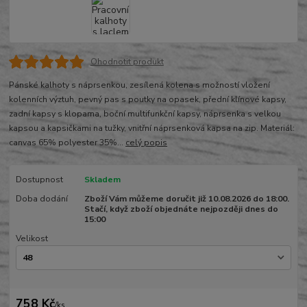
Ohodnotit produkt
Pánské kalhoty s náprsenkou, zesílená kolena s možností vložení
kolenních výztuh, pevný pas s poutky na opasek, přední klínové kapsy,
zadní kapsy s klopama, boční multifunkční kapsy, náprsenka s velkou
kapsou a kapsičkami na tužky, vnitřní náprsenková kapsa na zip. Materiál:
canvas 65% polyester 35%...
celý popis
Dostupnost
Skladem
Doba dodání
Zboží Vám můžeme doručit již 10.08.2026 do 18:00.
Stačí, když zboží objednáte nejpozději dnes do
15:00
Velikost
758 Kč
/
ks